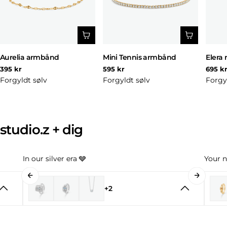
Aurelia armbånd
Mini Tennis armbånd
Elera 
Normal
Normal
Norm
395 kr
595 kr
695 k
pris
pris
pris
Forgyldt sølv
Forgyldt sølv
Forgy
studio.z + dig
In our silver era 🩶
Your n
+2