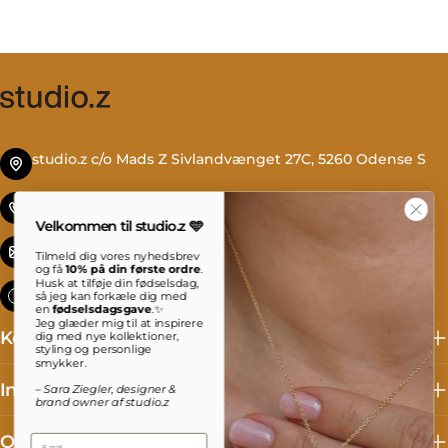
studio.z c/o Mads Z Sivlandvænget 27C, 5260 Odense S
Tlf. +45 69 13 27 00
Velkommen til studio.z 🩵
info@studioz.dk
Tilmeld dig vores nyhedsbrev
og få
10% på din første ordre
.
Husk at tilføje din fødselsdag,
Mandag til torsdag: 8 - 16 Fredag: 8 - 15:30
så jeg kan forkæle dig med
en
fødselsdagsgave
.✨
Jeg glæder mig til at inspirere
Kollektioner
dig med nye kollektioner,
styling og personlige
smykker.
Information
– Sara Ziegler, designer &
brand owner af studio.z
Om studio.z
Email