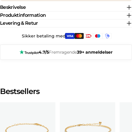
Beskrivelse
22
11
20.6
64.6
Produktinformation
Levering & Retur
Sikker betaling med:
4.7/5
Fremragende
39+ anmeldelser
Bestsellers