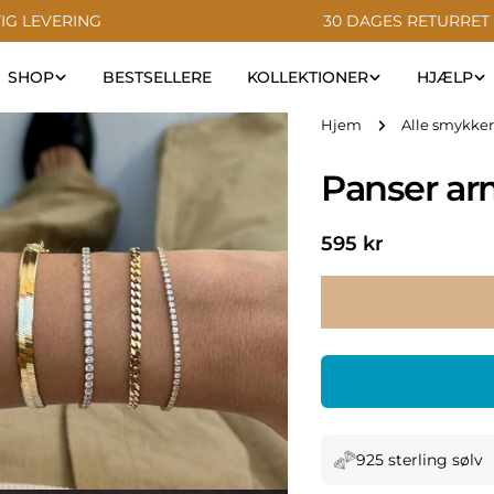
IG LEVERING
30 DAGES RETURRET
SHOP
BESTSELLERE
KOLLEKTIONER
HJÆLP
Hjem
Alle smykker
Panser a
Normal
595 kr
pris
925 sterling sølv