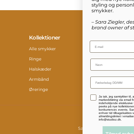
styling og person
smykker.
– Sara Ziegler, de
brand owner af st
Kollektioner
Info
Email
Alle smykker
Konta
Ringe
Retur
Name
Halskæder
Størr
Armbånd
Pleje
Øreringe
Digit
Accepterer persondatapolitik
Ja tak, jeg samtykker til,
Medi
markedsføring via email fr
indeholdende eksklusive t
peeks på nye kollektioner,
konkurrencer, events. Sam
enhver tid tilbagekaldes v
afmeldingslinket i emailse
info@studioz.dk.
Salgs- og leveringsbetinge