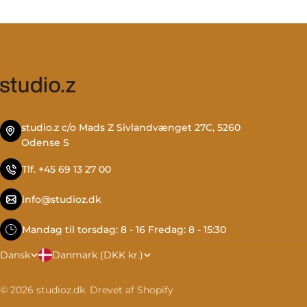
studio.z c/o Mads Z Sivlandvænget 27C, 5260
Odense S
Tlf. +45 69 13 27 00
info@studioz.dk
Mandag til torsdag: 8 - 16 Fredag: 8 - 15:30
L
S
Danmark (DKK kr.)
Dansk
a
p
© 2026
studioz.dk
.
Drevet af Shopify