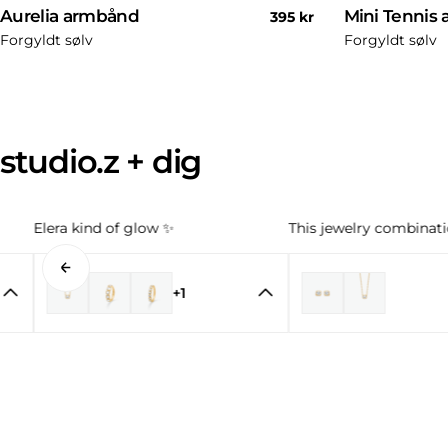
Aurelia armbånd
Mini Tennis
Normal
395 kr
pris
Forgyldt sølv
Forgyldt sølv
studio.z + dig
Elera kind of glow ✨
This jewelry combinatio
+1