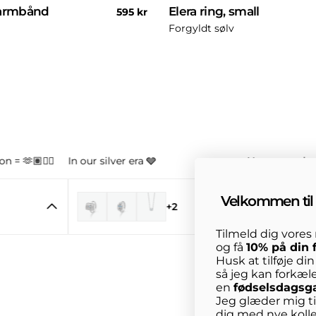
 armbånd
Elera ring, small
Normal
595 kr
pris
Forgyldt sølv
n = 🫶🏽👌🏼
In our silver era 🩶
Your new obse
Velkommen til 
+2
Tilmeld dig vore
og få
10% på din 
Husk at tilføje di
så jeg kan forkæl
en
fødselsdagsg
Jeg glæder mig til
dig med nye kolle