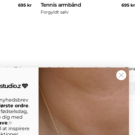
Tennis armbånd
Normal
695 kr
Norma
695 kr
pris
pris
Forgyldt sølv
ssion 🧡🌞
Small details, strong vibe ✨🩵
Eler
studio.z 🩵
s nyhedsbrev
første ordre
.
n fødselsdag,
e dig med
ave
.✨
 at inspirere
ktioner,