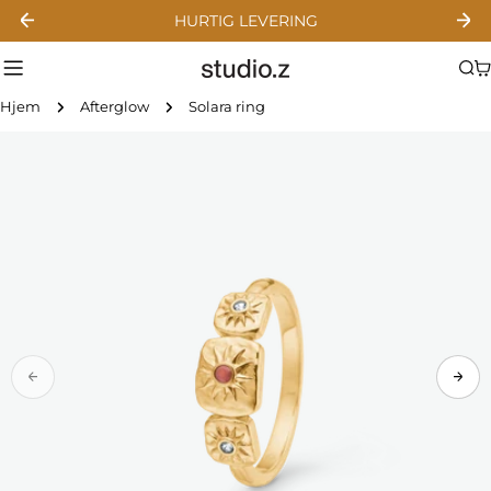
Gå
HURTIG LEVERING
til
indhold
Hjem
Afterglow
Solara ring
Gå
til
produktinformation