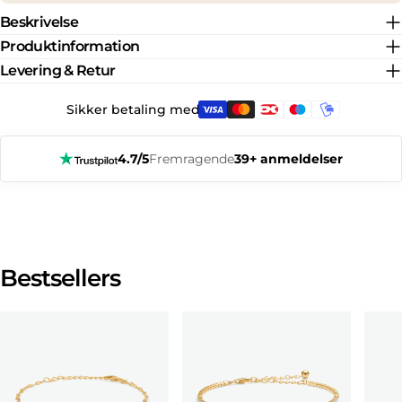
Beskrivelse
22
11
20.6
64.6
Produktinformation
Levering & Retur
Sikker betaling med:
4.7/5
Fremragende
39+ anmeldelser
Bestsellers