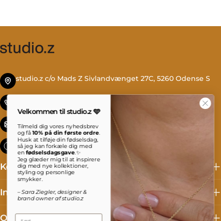
studio.z c/o Mads Z Sivlandvænget 27C, 5260 Odense S
Tlf. +45 69 13 27 00
Velkommen til studio.z 🩵
info@studioz.dk
Tilmeld dig vores nyhedsbrev
og få
10% på din første ordre
.
Husk at tilføje din fødselsdag,
Mandag til torsdag: 8 - 16 Fredag: 8 - 15:30
så jeg kan forkæle dig med
en
fødselsdagsgave
.✨
Jeg glæder mig til at inspirere
Kollektioner
dig med nye kollektioner,
styling og personlige
smykker.
Information
– Sara Ziegler, designer &
brand owner af studio.z
Om studio.z
Email