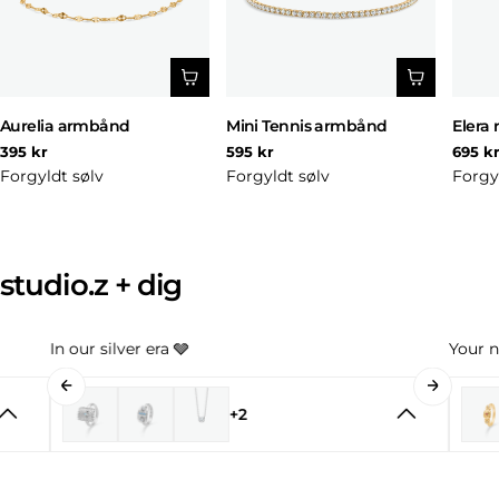
Aurelia armbånd
Mini Tennis armbånd
Elera 
Normal
Normal
Norm
395 kr
595 kr
695 k
pris
pris
pris
Forgyldt sølv
Forgyldt sølv
Forgy
studio.z + dig
In our silver era 🩶
Your n
+2