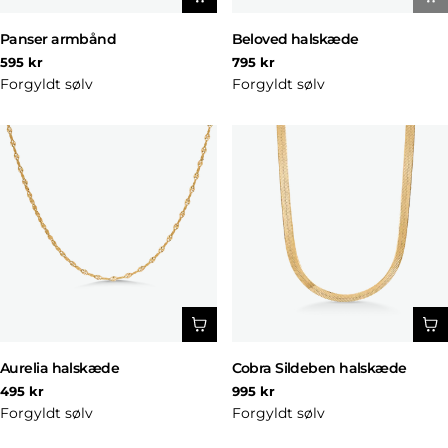
Panser armbånd
Beloved halskæde
Normal
Normal
595 kr
795 kr
pris
pris
Forgyldt sølv
Forgyldt sølv
Aurelia halskæde
Cobra Sildeben halskæde
Normal
Normal
495 kr
995 kr
pris
pris
Forgyldt sølv
Forgyldt sølv