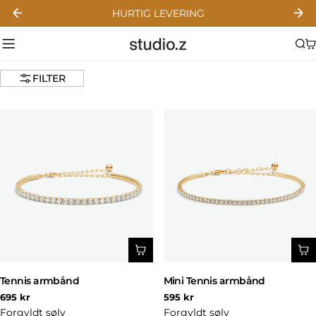
Gå
HURTIG LEVERING
til
indhold
FILTER
Tennis armbånd
Mini Tennis armbånd
Normal
Normal
695 kr
595 kr
pris
pris
Forgyldt sølv
Forgyldt sølv