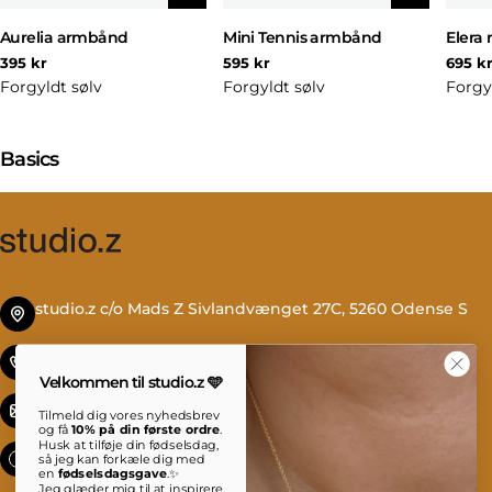
Aurelia armbånd
Mini Tennis armbånd
Elera 
Normal
Normal
Norm
395 kr
595 kr
695 k
pris
pris
pris
Forgyldt sølv
Forgyldt sølv
Forgy
K
Basics
o
l
l
e
k
studio.z c/o Mads Z Sivlandvænget 27C, 5260 Odense S
t
i
Tlf. +45 69 13 27 00
o
Velkommen til studio.z 🩵
n
info@studioz.dk
Tilmeld dig vores nyhedsbrev
:
og få
10% på din første ordre
.
Husk at tilføje din fødselsdag,
Mandag til torsdag: 8 - 16 Fredag: 8 - 15:30
så jeg kan forkæle dig med
en
fødselsdagsgave
.✨
Jeg glæder mig til at inspirere