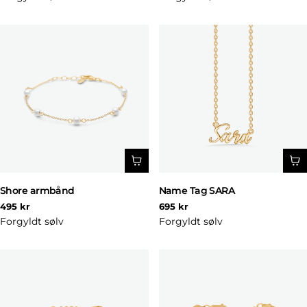
Shore armbånd
Name Tag SARA
Normal
Normal
495 kr
695 kr
pris
pris
Forgyldt sølv
Forgyldt sølv