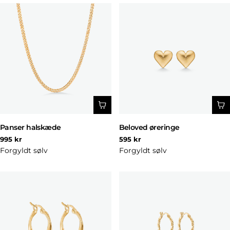
Panser halskæde
Beloved øreringe
Normal
Normal
995 kr
595 kr
pris
pris
Forgyldt sølv
Forgyldt sølv