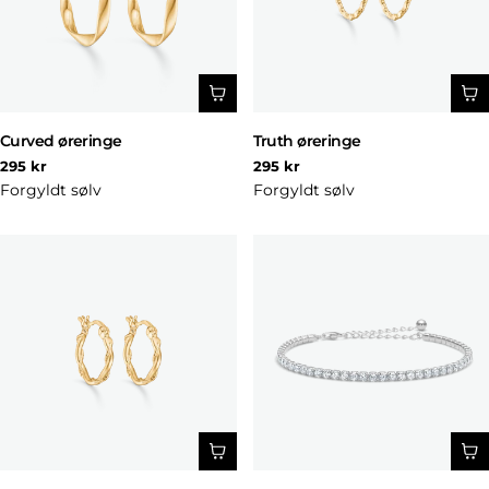
Curved øreringe
Truth øreringe
Normal
Normal
295 kr
295 kr
pris
pris
Forgyldt sølv
Forgyldt sølv