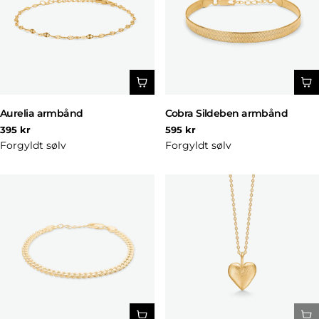
Aurelia armbånd
Cobra Sildeben armbånd
Normal
Normal
395 kr
595 kr
pris
pris
Forgyldt sølv
Forgyldt sølv