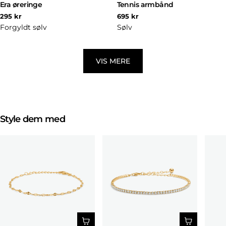
Era øreringe
Tennis armbånd
Normal
Normal
295 kr
695 kr
pris
pris
Forgyldt sølv
Sølv
VIS MERE
Style dem med