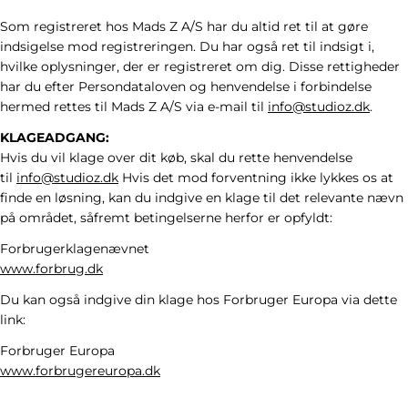
Som registreret hos Mads Z A/S har du altid ret til at gøre
indsigelse mod registreringen. Du har også ret til indsigt i,
hvilke oplysninger, der er registreret om dig. Disse rettigheder
har du efter Persondataloven og henvendelse i forbindelse
hermed rettes til Mads Z A/S via e-mail til
i
nfo
@studioz.dk
.
KLAGEADGANG:
Hvis du vil klage over dit køb, skal du rette henvendelse
til
i
nfo
@studioz.dk
Hvis det mod forventning ikke lykkes os at
finde en løsning, kan du indgive en klage til det relevante nævn
på området, såfremt betingelserne herfor er opfyldt:
Forbrugerklagenævnet
www.forbrug.dk
Du kan også indgive din klage hos Forbruger Europa via dette
link:
Forbruger Europa
www.forbrugereuropa.dk