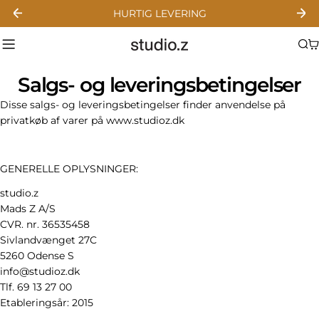
Gå
HURTIG LEVERING
til
indhold
Salgs- og leveringsbetingelser
Disse salgs- og leveringsbetingelser finder anvendelse på
privatkøb af varer på
www.studioz.dk
GENERELLE OPLYSNINGER:
studio.z
Mads Z A/S
CVR. nr. 36535458
Sivlandvænget 27C
5260 Odense S
info@studioz.dk
Tlf. 69 13 27 00
Etableringsår: 2015