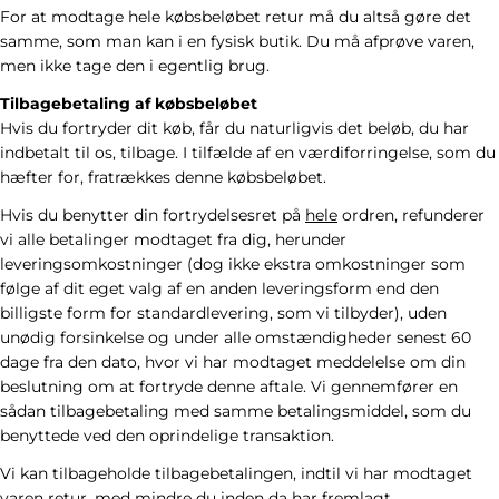
For at modtage hele købsbeløbet retur må du altså gøre det
samme, som man kan i en fysisk butik. Du må afprøve varen,
men ikke tage den i egentlig brug.
Tilbagebetaling af købsbeløbet
Hvis du fortryder dit køb, får du naturligvis det beløb, du har
indbetalt til os, tilbage. I tilfælde af en værdiforringelse, som du
hæfter for, fratrækkes denne købsbeløbet.
Hvis du benytter din fortrydelsesret på
hele
ordren, refunderer
vi alle betalinger modtaget fra dig, herunder
leveringsomkostninger (dog ikke ekstra omkostninger som
følge af dit eget valg af en anden leveringsform end den
billigste form for standardlevering, som vi tilbyder), uden
unødig forsinkelse og under alle omstændigheder senest 60
dage fra den dato, hvor vi har modtaget meddelelse om din
beslutning om at fortryde denne aftale. Vi gennemfører en
sådan tilbagebetaling med samme betalingsmiddel, som du
benyttede ved den oprindelige transaktion.
Vi kan tilbageholde tilbagebetalingen, indtil vi har modtaget
varen retur, med mindre du inden da har fremlagt