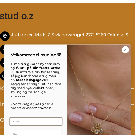
studio.z c/o Mads Z Sivlandvænget 27C, 5260 Odense S
Tlf. +45 69 13 27 00
Velkommen til studio.z 🩵
info@studioz.dk
Tilmeld dig vores nyhedsbrev
og få
10% på din første ordre
.
Husk at tilføje din fødselsdag,
Mandag til torsdag: 8 - 16 Fredag: 8 - 15:30
så jeg kan forkæle dig med
en
fødselsdagsgave
.✨
Jeg glæder mig til at inspirere
Kollektioner
dig med nye kollektioner,
styling og personlige
smykker.
Information
– Sara Ziegler, designer &
brand owner af studio.z
Om studio.z
Email
Name