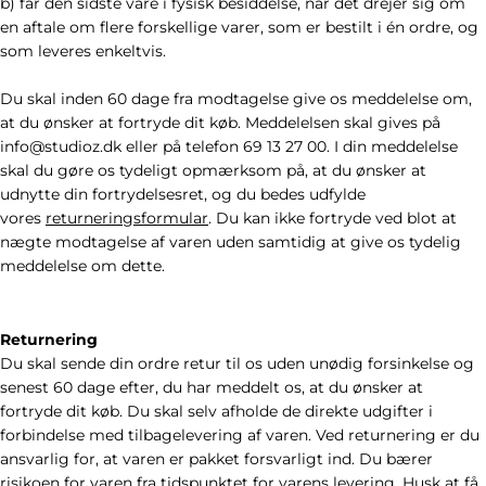
b) får den sidste vare i fysisk besiddelse, når det drejer sig om
en aftale om flere forskellige varer, som er bestilt i én ordre, og
som leveres enkeltvis.
Du skal inden 60 dage fra modtagelse give os meddelelse om,
at du ønsker at fortryde dit køb. Meddelelsen skal gives på
info@studioz.dk eller på telefon 69 13 27 00. I din meddelelse
skal du gøre os tydeligt opmærksom på, at du ønsker at
udnytte din fortrydelsesret, og du bedes udfylde
vores
returneringsformular
. Du kan ikke fortryde ved blot at
nægte modtagelse af varen uden samtidig at give os tydelig
meddelelse om dette.
Returnering
Du skal sende din ordre retur til os uden unødig forsinkelse og
senest 60 dage efter, du har meddelt os, at du ønsker at
fortryde dit køb. Du skal selv afholde de direkte udgifter i
forbindelse med tilbagelevering af varen. Ved returnering er du
ansvarlig for, at varen er pakket forsvarligt ind. Du bærer
risikoen for varen fra tidspunktet for varens levering. Husk at få