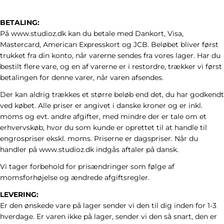
BETALING:
På www.studioz.dk kan du betale med Dankort, Visa,
Mastercard, American Expresskort og JCB. Beløbet bliver først
trukket fra din konto, når varerne sendes fra vores lager. Har du
bestilt flere vare, og en af varerne er i restordre, trækker vi først
betalingen for denne varer, når varen afsendes.
Der kan aldrig trækkes et større beløb end det, du har godkendt
ved købet. Alle priser er angivet i danske kroner og er inkl.
moms og evt. andre afgifter, med mindre der er tale om et
erhvervskøb, hvor du som kunde er oprettet til at handle til
engrospriser ekskl. moms. Priserne er dagspriser. Når du
handler på www.studioz.dk indgås aftaler på dansk.
Vi tager forbehold for prisændringer som følge af
momsforhøjelse og ændrede afgiftsregler.
LEVERING:
Er den ønskede vare på lager sender vi den til dig inden for 1-3
hverdage. Er varen ikke på lager, sender vi den så snart, den er