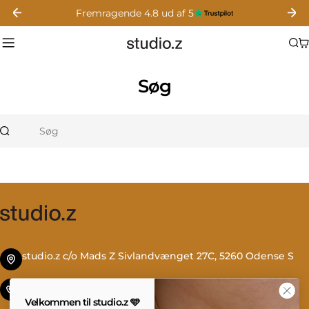
Gå
Fremragende 4.8 ud af 5
til
indhold
Søg
Søg
studio.z c/o Mads Z Sivlandvænget 27C, 5260 Odense S
Tlf. +45 69 13 27 00
Velkommen til studio.z 🩵