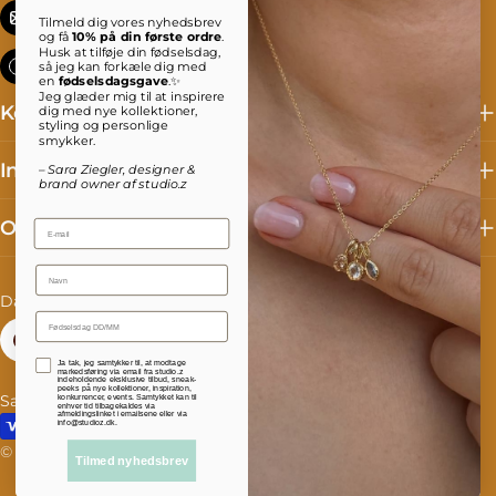
info@studioz.dk
Tilmeld dig vores nyhedsbrev
og få
10% på din første ordre
.
Husk at tilføje din fødselsdag,
Mandag til torsdag: 8 - 16 Fredag: 8 - 15:30
så jeg kan forkæle dig med
en
fødselsdagsgave
.✨
Jeg glæder mig til at inspirere
Kollektioner
dig med nye kollektioner,
styling og personlige
smykker.
Information
– Sara Ziegler, designer &
brand owner af studio.z
Om studio.z
Email
Name
L
S
Danmark (DKK kr.)
Dansk
a
p
Facebook
Instagram
TikTok
Accepterer persondatapolitik
Ja tak, jeg samtykker til, at modtage
n
r
markedsføring via email fra studio.z
indeholdende eksklusive tilbud, sneak-
peeks på nye kollektioner, inspiration,
Salgs- og leveringsbetingelser
Fortrydelse og reklamation
konkurrencer, events. Samtykket kan til
d
o
enhver tid tilbagekaldes via
afmeldingslinket i emailsene eller via
Betalingsmetoder
info@studioz.dk.
/
g
© 2026
studioz.dk
.
Drevet af Shopify
Tilmed nyhedsbrev
o