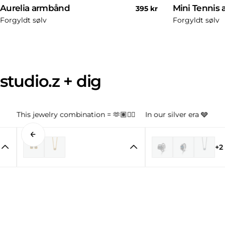
Aurelia armbånd
Mini Tennis
Normal
395 kr
pris
Forgyldt sølv
Forgyldt sølv
studio.z + dig
This jewelry combination = 🫶🏽👌🏼
In our silver era 🩶
+2