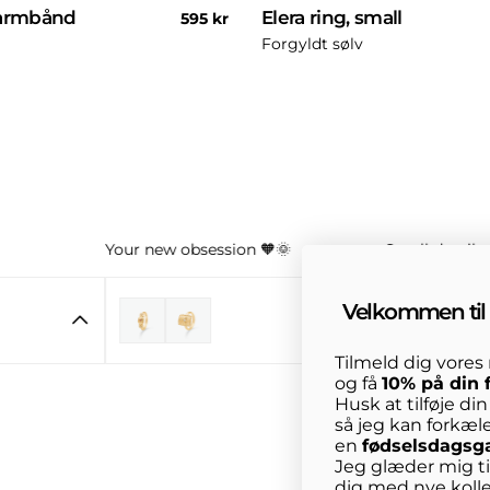
 armbånd
Elera ring, small
Normal
595 kr
pris
Forgyldt sølv
Your new obsession 🧡🌞
Small details
Velkommen til 
Tilmeld dig vore
og få
10% på din 
Husk at tilføje di
så jeg kan forkæl
en
fødselsdagsg
Jeg glæder mig til
dig med nye kolle