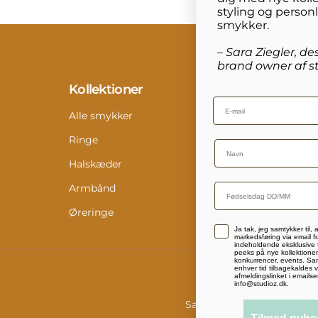
styling og person
smykker.
– Sara Ziegler, de
brand owner af st
Kollektioner
Info
Email
Alle smykker
Konta
Ringe
Retur
Name
Halskæder
Størr
Armbånd
Pleje
Øreringe
Digit
Accepterer persondatapolitik
Ja tak, jeg samtykker til,
Medi
markedsføring via email fr
indeholdende eksklusive t
peeks på nye kollektioner,
konkurrencer, events. Sam
enhver tid tilbagekaldes v
afmeldingslinket i emailse
info@studioz.dk.
Salgs- og leveringsbetinge