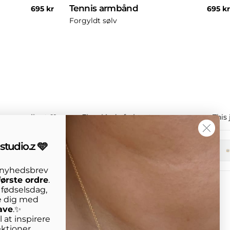
Tennis armbånd
Normal
695 kr
Norma
695 kr
pris
pris
Forgyldt sølv
, strong vibe ✨🩵
Elera kind of glow ✨
This
studio.z 🩵
+1
s nyhedsbrev
første ordre
.
n fødselsdag,
e dig med
ave
.✨
 at inspirere
ktioner,