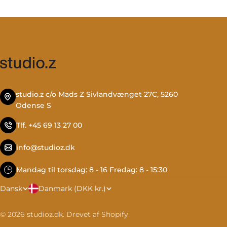
studio.z c/o Mads Z Sivlandvænget 27C, 5260
Odense S
Tlf. +45 69 13 27 00
info@studioz.dk
Mandag til torsdag: 8 - 16 Fredag: 8 - 15:30
L
S
Danmark (DKK kr.)
Dansk
a
p
© 2026
studioz.dk
.
Drevet af Shopify