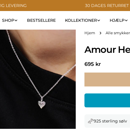
IG LEVERING
30 DAGES RETURRET
SHOP
BESTSELLERE
KOLLEKTIONER
HJÆLP
Hjem
Alle smykker
Amour He
Normal
695 kr
pris
925 sterling sølv