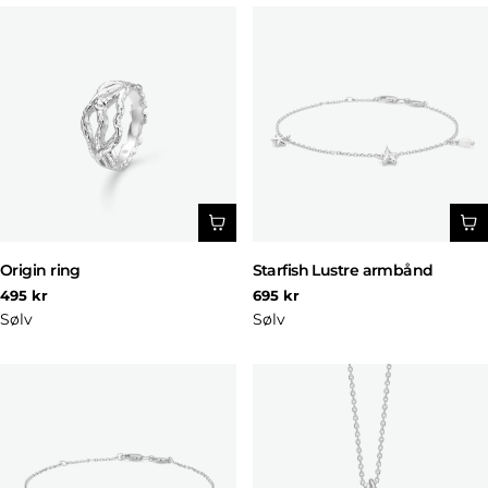
Origin ring
Starfish Lustre armbånd
Normal
Normal
495 kr
695 kr
pris
pris
Sølv
Sølv