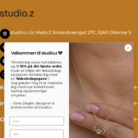
studio.z c/o Mads Z Sivlandvænget 27C, 5260 Odense S
Tlf. +45 69 13 27 00
Velkommen til studio.z 🩵
info@studioz.dk
Tilmeld dig vores nyhedsbrev
og få
10% på din første ordre
.
Husk at tilføje din fødselsdag,
Mandag til torsdag: 8 - 16 Fredag: 8 - 15:30
så jeg kan forkæle dig med
en
fødselsdagsgave
.✨
Jeg glæder mig til at inspirere
Kollektioner
dig med nye kollektioner,
styling og personlige
smykker.
Information
– Sara Ziegler, designer &
brand owner af studio.z
Om studio.z
Email
Name