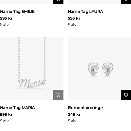
Name Tag EMILIE
Name Tag LAURA
Normal
Normal
595 kr
595 kr
pris
pris
Sølv
Sølv
Name Tag MARIA
Element øreringe
Normal
Normal
595 kr
245 kr
pris
pris
Sølv
Sølv