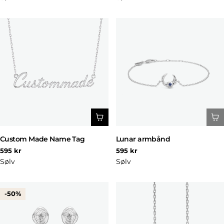
Custom Made Name Tag
Lunar armbånd
Normal
Normal
595 kr
595 kr
pris
pris
Sølv
Sølv
-50%