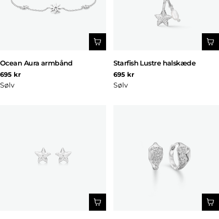
Ocean Aura armbånd
Starfish Lustre halskæde
Normal
Normal
695 kr
695 kr
pris
pris
Sølv
Sølv