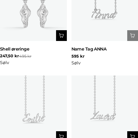
Shell øreringe
Name Tag ANNA
Normal
247,50 kr
495 kr
595 kr
Udsalgspris
Normal
pris
Sølv
Sølv
pris