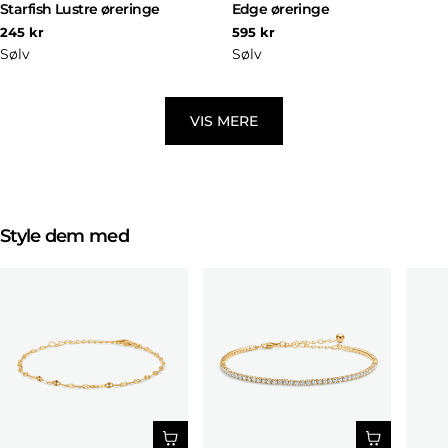
Starfish Lustre øreringe
Edge øreringe
Normal
Normal
245 kr
595 kr
pris
pris
Sølv
Sølv
VIS MERE
Style dem med