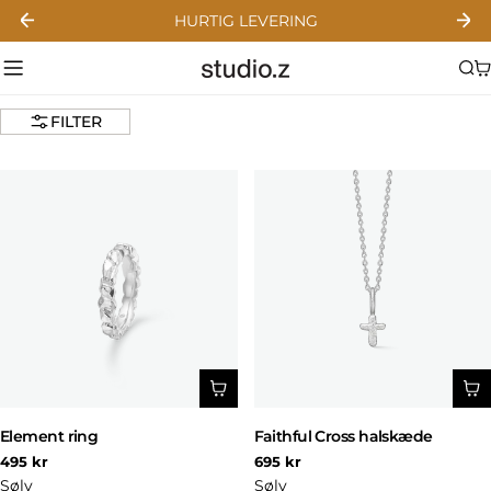
Gå
HURTIG LEVERING
til
indhold
FILTER
Element ring
Faithful Cross halskæde
Normal
Normal
495 kr
695 kr
pris
pris
Sølv
Sølv