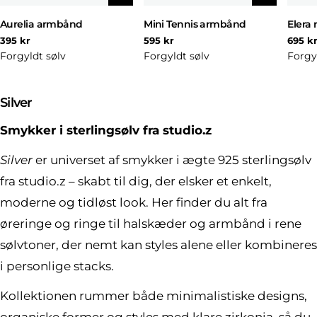
Aurelia armbånd
Mini Tennis armbånd
Elera 
Normal
Normal
Norm
395 kr
595 kr
695 k
pris
pris
pris
Forgyldt sølv
Forgyldt sølv
Forgy
K
Silver
o
Smykker i sterlingsølv fra studio.z
l
l
Silver
er universet af smykker i ægte 925 sterlingsølv
e
fra studio.z – skabt til dig, der elsker et enkelt,
k
moderne og tidløst look. Her finder du alt fra
t
øreringe og ringe til halskæder og armbånd i rene
i
o
sølvtoner, der nemt kan styles alene eller kombineres
n
i personlige stacks.
:
Kollektionen rummer både minimalistiske designs,