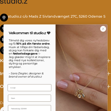
studio.z c/o Mads Z Sivlandvænget 27C, 5260 Odense S
Tlf. +45 69 13 27 00
Velkommen til studio.z 🩵
info@studioz.dk
Tilmeld dig vores nyhedsbrev
og få
10% på din første ordre
.
Husk at tilføje din fødselsdag,
Mandag til torsdag: 8 - 16 Fredag: 8 - 15:30
så jeg kan forkæle dig med
en
fødselsdagsgave
.✨
Jeg glæder mig til at inspirere
Kollektioner
dig med nye kollektioner,
styling og personlige
smykker.
Information
– Sara Ziegler, designer &
brand owner af studio.z
Om studio.z
Email
Name
L
S
Danmark (DKK kr.)
Dansk