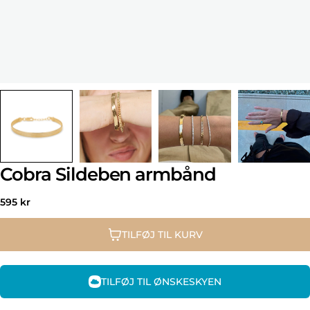
Cobra Sildeben armbånd
Normal
595 kr
pris
TILFØJ TIL KURV
TILFØJ TIL ØNSKESKYEN