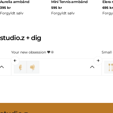
Aurelia armbånd
Mini Tennis armbånd
Elera 
Normal
Normal
Norm
395 kr
595 kr
695 k
pris
pris
pris
Forgyldt sølv
Forgyldt sølv
Forgy
studio.z + dig
Your new obsession 🧡🌞
Small 