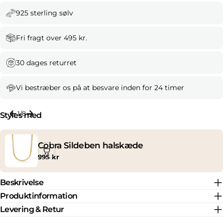
925 sterling sølv
Fri fragt over 495 kr.
30 dages returret
Vi bestræber os på at besvare inden for 24 timer
1
/
8
Styles med
Cobra Sildeben halskæde
Normal
995 kr
pris
Beskrivelse
Produktinformation
Levering & Retur