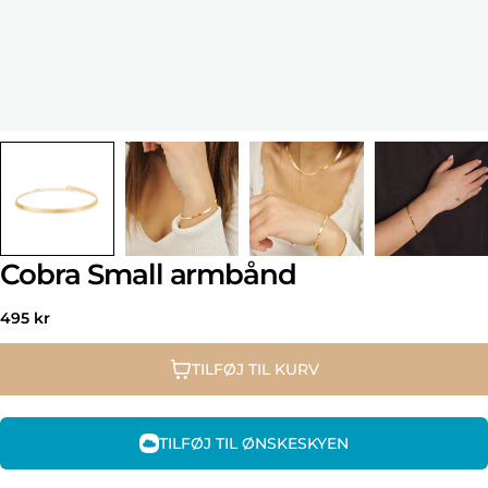
Cobra Small armbånd
Normal
495 kr
pris
TILFØJ TIL KURV
TILFØJ TIL ØNSKESKYEN