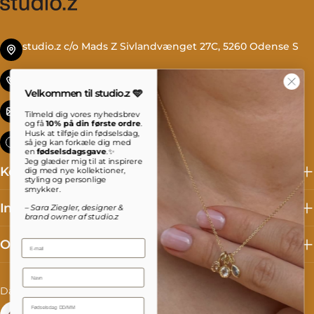
studio.z c/o Mads Z Sivlandvænget 27C, 5260 Odense S
Tlf. +45 69 13 27 00
Velkommen til studio.z 🩵
info@studioz.dk
Tilmeld dig vores nyhedsbrev
og få
10% på din første ordre
.
Husk at tilføje din fødselsdag,
Mandag til torsdag: 8 - 16 Fredag: 8 - 15:30
så jeg kan forkæle dig med
en
fødselsdagsgave
.✨
Jeg glæder mig til at inspirere
Kollektioner
dig med nye kollektioner,
styling og personlige
smykker.
Information
– Sara Ziegler, designer &
brand owner af studio.z
Om studio.z
Email
Name
L
S
Danmark (DKK kr.)
Dansk