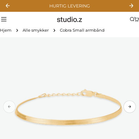
Gå
HURTIG LEVERING
til
indhold
Hjem
Alle smykker
Cobra Small armbånd
Gå
til
produktinformation