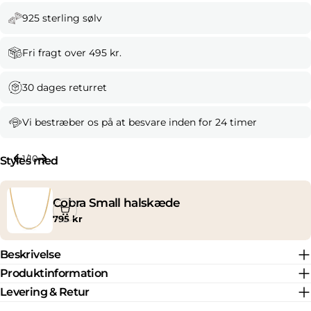
925 sterling sølv
Fri fragt over 495 kr.
30 dages returret
Vi bestræber os på at besvare inden for 24 timer
1
/
10
Styles med
Cobra Small halskæde
Normal
795 kr
pris
Beskrivelse
Produktinformation
Levering & Retur