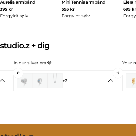
Aurelia armbånd
Mini Tennis armbånd
Elera 
Normal
Normal
Norm
395 kr
595 kr
695 k
pris
pris
pris
Forgyldt sølv
Forgyldt sølv
Forgy
studio.z + dig
In our silver era 🩶
Your n
+2