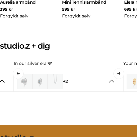
Aurelia armbånd
Mini Tennis armbånd
Elera 
Normal
Normal
Norm
395 kr
595 kr
695 k
pris
pris
pris
Forgyldt sølv
Forgyldt sølv
Forgy
studio.z + dig
In our silver era 🩶
Your n
+2