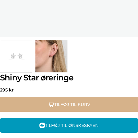
Shiny Star øreringe
Normal
295 kr
pris
TILFØJ TIL KURV
TILFØJ TIL ØNSKESKYEN