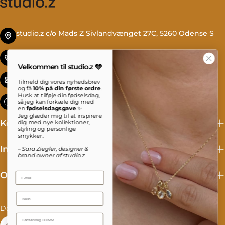
studio.z c/o Mads Z Sivlandvænget 27C, 5260 Odense S
Tlf. +45 69 13 27 00
Velkommen til studio.z 🩵
info@studioz.dk
Tilmeld dig vores nyhedsbrev
og få
10% på din første ordre
.
Husk at tilføje din fødselsdag,
Mandag til torsdag: 8 - 16 Fredag: 8 - 15:30
så jeg kan forkæle dig med
en
fødselsdagsgave
.✨
Jeg glæder mig til at inspirere
Kollektioner
dig med nye kollektioner,
styling og personlige
smykker.
Information
– Sara Ziegler, designer &
brand owner af studio.z
Om studio.z
Email
Name
L
S
Danmark (DKK kr.)
Dansk