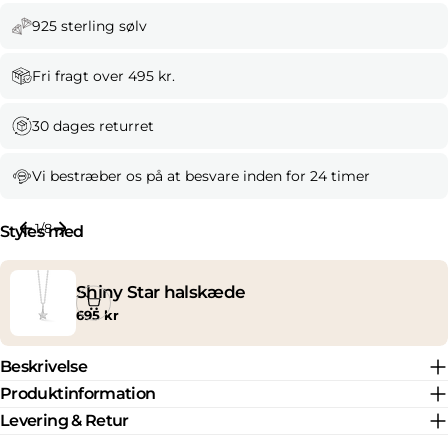
925 sterling sølv
Fri fragt over 495 kr.
30 dages returret
Vi bestræber os på at besvare inden for 24 timer
1
/
8
Styles med
Shiny Star halskæde
Normal
695 kr
pris
Beskrivelse
Produktinformation
Levering & Retur