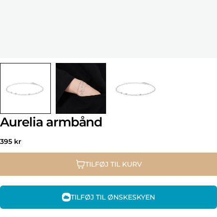
Aurelia armbånd
Normal
395 kr
pris
TILFØJ TIL KURV
TILFØJ TIL ØNSKESKYEN