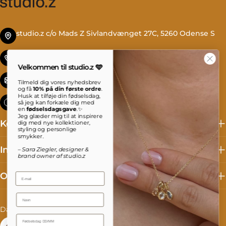
studio.z c/o Mads Z Sivlandvænget 27C, 5260 Odense S
Tlf. +45 69 13 27 00
Velkommen til studio.z 🩵
info@studioz.dk
Tilmeld dig vores nyhedsbrev
og få
10% på din første ordre
.
Husk at tilføje din fødselsdag,
Mandag til torsdag: 8 - 16 Fredag: 8 - 15:30
så jeg kan forkæle dig med
en
fødselsdagsgave
.✨
Jeg glæder mig til at inspirere
Kollektioner
dig med nye kollektioner,
styling og personlige
smykker.
Information
– Sara Ziegler, designer &
brand owner af studio.z
Om studio.z
Email
Name
L
S
Danmark (DKK kr.)
Dansk