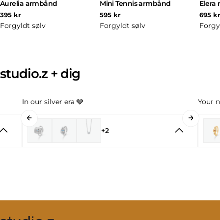
Aurelia armbånd
Mini Tennis armbånd
Elera 
Normal
Normal
Norm
395 kr
595 kr
695 k
pris
pris
pris
Forgyldt sølv
Forgyldt sølv
Forgy
studio.z + dig
In our silver era 🩶
Your n
+2