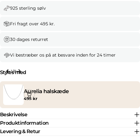
925 sterling sølv
Fri fragt over 495 kr.
30 dages returret
Vi bestræber os på at besvare inden for 24 timer
1
/
8
Styles med
Aurelia halskæde
Normal
495 kr
pris
Beskrivelse
Produktinformation
Levering & Retur