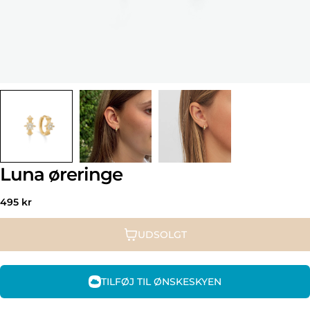
Luna øreringe
Normal
495 kr
pris
UDSOLGT
TILFØJ TIL ØNSKESKYEN