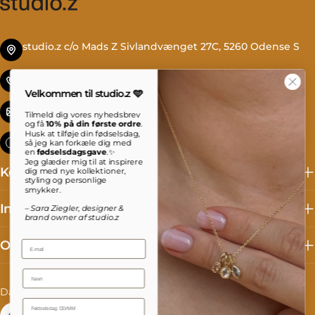
studio.z c/o Mads Z Sivlandvænget 27C, 5260 Odense S
Tlf. +45 69 13 27 00
Velkommen til studio.z 🩵
info@studioz.dk
Tilmeld dig vores nyhedsbrev
og få
10% på din første ordre
.
Husk at tilføje din fødselsdag,
Mandag til torsdag: 8 - 16 Fredag: 8 - 15:30
så jeg kan forkæle dig med
en
fødselsdagsgave
.✨
Jeg glæder mig til at inspirere
Kollektioner
dig med nye kollektioner,
styling og personlige
smykker.
Information
– Sara Ziegler, designer &
brand owner af studio.z
Om studio.z
Email
Name
L
S
Danmark (DKK kr.)
Dansk