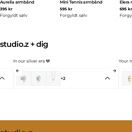
Aurelia armbånd
Mini Tennis armbånd
Elera 
Normal
Normal
Norm
395 kr
595 kr
695 k
pris
pris
pris
Forgyldt sølv
Forgyldt sølv
Forgy
studio.z + dig
In our silver era 🩶
Your n
+2