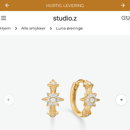
Gå
HURTIG LEVERING
til
indhold
Hjem
Alle smykker
Luna øreringe
Gå
til
produktinformation