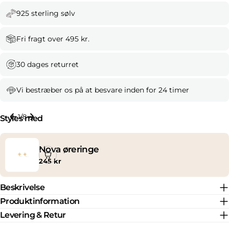
925 sterling sølv
Fri fragt over 495 kr.
30 dages returret
Vi bestræber os på at besvare inden for 24 timer
1
/
8
Styles med
Nova øreringe
Normal
245 kr
pris
Beskrivelse
Produktinformation
Levering & Retur