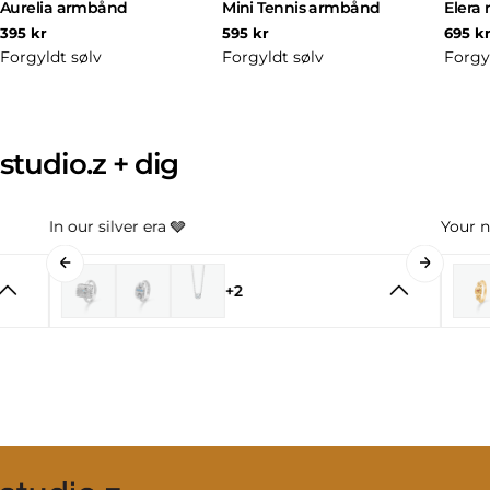
Aurelia armbånd
Mini Tennis armbånd
Elera 
Normal
Normal
Norm
395 kr
595 kr
695 k
pris
pris
pris
Forgyldt sølv
Forgyldt sølv
Forgy
studio.z + dig
In our silver era 🩶
Your n
+2