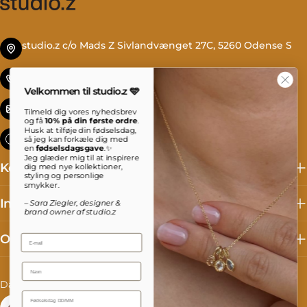
studio.z c/o Mads Z Sivlandvænget 27C, 5260 Odense S
Tlf. +45 69 13 27 00
Velkommen til studio.z 🩵
info@studioz.dk
Tilmeld dig vores nyhedsbrev
og få
10% på din første ordre
.
Husk at tilføje din fødselsdag,
Mandag til torsdag: 8 - 16 Fredag: 8 - 15:30
så jeg kan forkæle dig med
en
fødselsdagsgave
.✨
Jeg glæder mig til at inspirere
Kollektioner
dig med nye kollektioner,
styling og personlige
smykker.
Information
– Sara Ziegler, designer &
brand owner af studio.z
Om studio.z
Email
Name
L
S
Danmark (DKK kr.)
Dansk