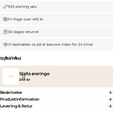
925 sterling sølv
Fri fragt over 495 kr.
30 dages returret
Vi bestræber os på at besvare inden for 24 timer
1
/
8
Styles med
Stella øreringe
Normal
245 kr
pris
Beskrivelse
Produktinformation
Levering & Retur