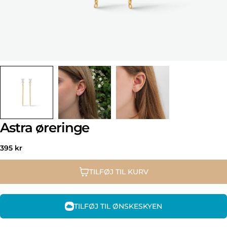
Astra øreringe
Normal
395 kr
pris
TILFØJ TIL KURV
TILFØJ TIL ØNSKESKYEN