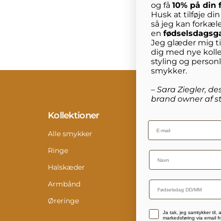
og få
10% på din 
Husk at tilføje di
så jeg kan forkæl
en
fødselsdagsg
Jeg glæder mig til
dig med nye kolle
styling og person
smykker.
– Sara Ziegler, de
brand owner af st
Kollektioner
Info
Email
Alle smykker
Konta
Ringe
Retur
Name
Halskæder
Størr
Armbånd
Pleje
Øreringe
Digit
Accepterer persondatapolitik
Ja tak, jeg samtykker til,
Medi
markedsføring via email fr