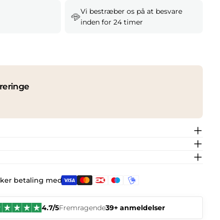
Vi bestræber os på at besvare
inden for 24 timer
reringe
kker betaling med:
4.7/5
Fremragende
39+ anmeldelser