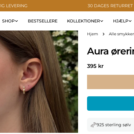
IG LEVERING
30 DAGES RETURRET
SHOP
BESTSELLERE
KOLLEKTIONER
HJÆLP
Hjem
Alle smykker
Aura ører
Normal
395 kr
pris
925 sterling sølv