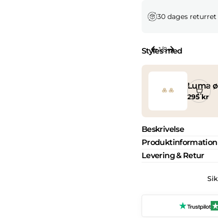
30 dages returret
1
/
8
Styles med
Luma ø
Normal
295 kr
pris
Beskrivelse
Produktinformation
Levering & Retur
Si