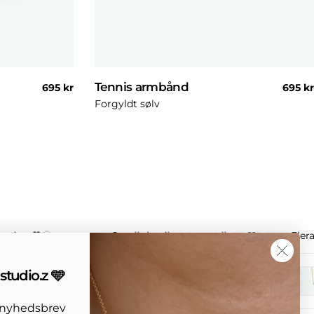
Tennis armbånd
Normal
695 kr
Norma
695 kr
pris
pris
Forgyldt sølv
ssion 🧡🌞
Small details, strong vibe ✨🩵
Eler
studio.z 🩵
s nyhedsbrev