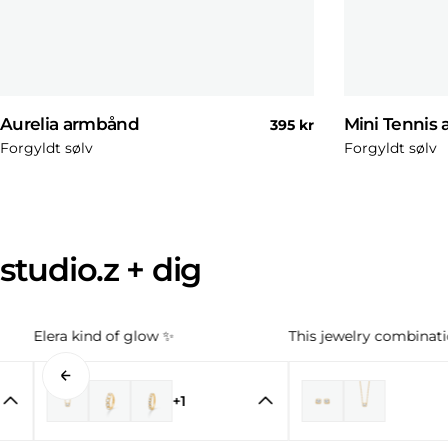
Aurelia armbånd
Mini Tennis
Normal
395 kr
pris
Forgyldt sølv
Forgyldt sølv
studio.z + dig
Elera kind of glow ✨
This jewelry combinatio
+1