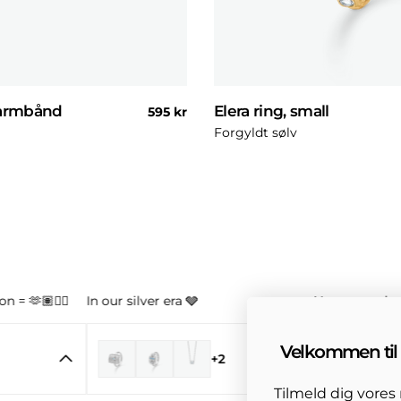
 armbånd
Elera ring, small
Normal
595 kr
pris
Forgyldt sølv
n = 🫶🏽👌🏼
In our silver era 🩶
Your new obse
Velkommen til 
+2
Tilmeld dig vore