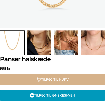
Panser halskæde
Normal
995 kr
pris
TILFØJ TIL KURV
TILFØJ TIL ØNSKESKYEN