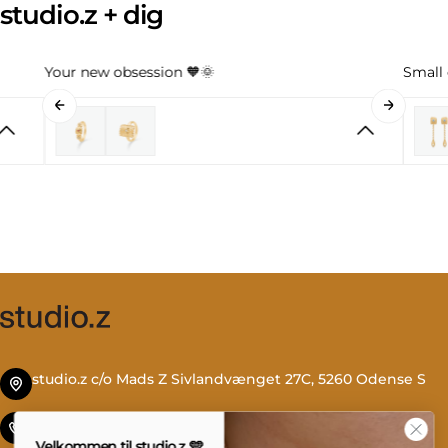
studio.z + dig
Your new obsession 🧡🌞
Small 
studio.z c/o Mads Z Sivlandvænget 27C, 5260 Odense S
Tlf. +45 69 13 27 00
Velkommen til studio.z 🩵