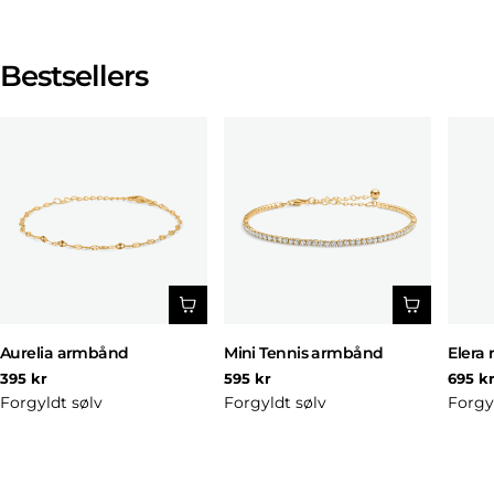
Bestsellers
Aurelia armbånd
Mini Tennis armbånd
Elera 
Normal
Normal
Norm
395 kr
595 kr
695 k
pris
pris
pris
Forgyldt sølv
Forgyldt sølv
Forgy