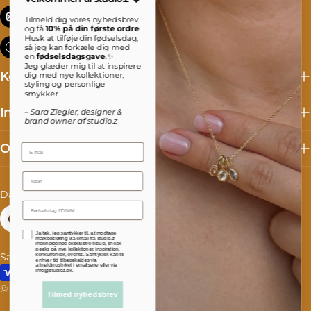
info@studioz.dk
Tilmeld dig vores nyhedsbrev
og få
10% på din første ordre
.
Husk at tilføje din fødselsdag,
Mandag til torsdag: 8 - 16 Fredag: 8 - 15:30
så jeg kan forkæle dig med
en
fødselsdagsgave
.✨
Jeg glæder mig til at inspirere
Kollektioner
dig med nye kollektioner,
styling og personlige
smykker.
Information
– Sara Ziegler, designer &
brand owner af studio.z
Om studio.z
Email
Name
L
S
Danmark (DKK kr.)
Dansk
a
p
Facebook
Instagram
TikTok
Accepterer persondatapolitik
Ja tak, jeg samtykker til, at modtage
n
r
markedsføring via email fra studio.z
indeholdende eksklusive tilbud, sneak-
peeks på nye kollektioner, inspiration,
Salgs- og leveringsbetingelser
Fortrydelse og reklamation
konkurrencer, events. Samtykket kan til
d
o
enhver tid tilbagekaldes via
afmeldingslinket i emailsene eller via
Betalingsmetoder
info@studioz.dk.
/
g
© 2026
studioz.dk
.
Drevet af Shopify
Tilmed nyhedsbrev