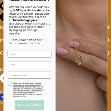
info@studioz.dk
Tilmeld dig vores nyhedsbrev
og få
10% på din første ordre
.
Husk at tilføje din fødselsdag,
Mandag til torsdag: 8 - 16 Fredag: 8 - 15:30
så jeg kan forkæle dig med
en
fødselsdagsgave
.✨
Jeg glæder mig til at inspirere
Kollektioner
dig med nye kollektioner,
styling og personlige
smykker.
Information
– Sara Ziegler, designer &
brand owner af studio.z
Om studio.z
Email
Name
L
S
Danmark (DKK kr.)
Dansk
a
p
Facebook
Instagram
TikTok
Accepterer persondatapolitik
Ja tak, jeg samtykker til, at modtage
n
r
markedsføring via email fra studio.z
indeholdende eksklusive tilbud, sneak-
peeks på nye kollektioner, inspiration,
Salgs- og leveringsbetingelser
Fortrydelse og reklamation
konkurrencer, events. Samtykket kan til
d
o
enhver tid tilbagekaldes via
afmeldingslinket i emailsene eller via
Betalingsmetoder
info@studioz.dk.
/
g
© 2026
studioz.dk
.
Drevet af Shopify
Tilmed nyhedsbrev