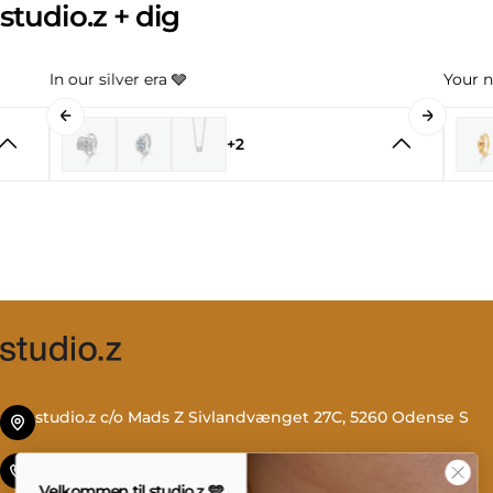
studio.z + dig
In our silver era 🩶
Your n
+2
studio.z c/o Mads Z Sivlandvænget 27C, 5260 Odense S
Tlf. +45 69 13 27 00
Velkommen til studio.z 🩵