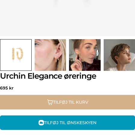
Urchin Elegance øreringe
Normal
695 kr
pris
TILFØJ TIL KURV
TILFØJ TIL ØNSKESKYEN