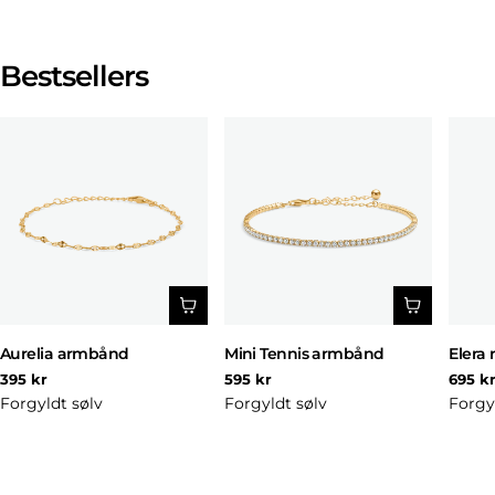
Bestsellers
Aurelia armbånd
Mini Tennis armbånd
Elera 
Normal
Normal
Norm
395 kr
595 kr
695 k
pris
pris
pris
Forgyldt sølv
Forgyldt sølv
Forgy