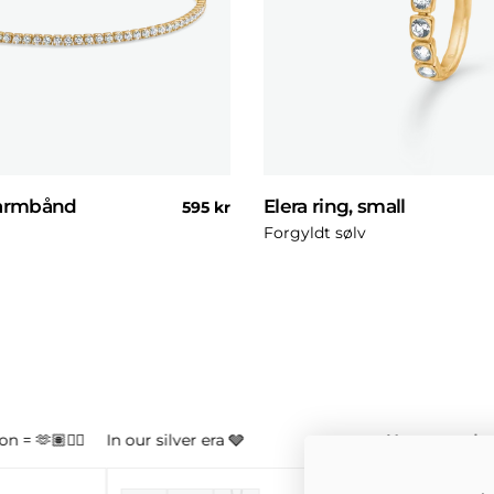
 armbånd
Elera ring, small
Normal
595 kr
pris
Forgyldt sølv
n = 🫶🏽👌🏼
In our silver era 🩶
Your new obse