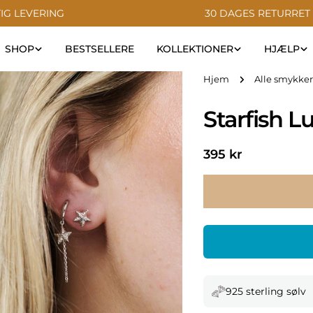
IG LEVERING
30 DAGES RETURRET
SHOP
BESTSELLERE
KOLLEKTIONER
HJÆLP
Hjem
Alle smykker
Starfish L
Normal
395 kr
pris
925 sterling sølv