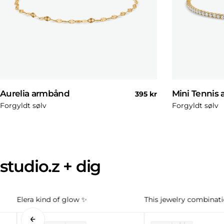
Aurelia armbånd
Mini Tennis
Normal
395 kr
pris
Forgyldt sølv
Forgyldt sølv
studio.z + dig
Elera kind of glow ✨
This jewelry combinatio