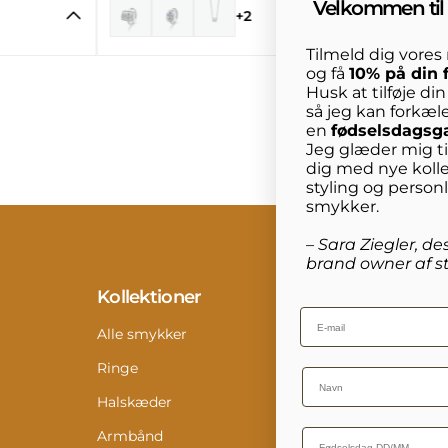
Velkommen til 
+2
Tilmeld dig vore
og få
10% på din 
Husk at tilføje di
så jeg kan forkæl
en
fødselsdagsg
Jeg glæder mig til
dig med nye kolle
styling og person
smykker.
– Sara Ziegler, de
brand owner af st
Kollektioner
Info
Email
Alle smykker
Konta
Ringe
Retur
Name
Halskæder
Størr
Armbånd
Pleje