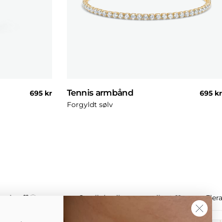
Tennis armbånd
Normal
695 kr
Norma
695 kr
pris
pris
Forgyldt sølv
ssion 🧡🌞
Small details, strong vibe ✨🩵
Eler