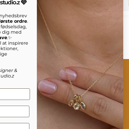
studio.z 🩵
s nyhedsbrev
første ordre
.
n fødselsdag,
e dig med
ave
.✨
 at inspirere
ktioner,
lige
signer &
udio.z
rmation
Om studio.z
kt os
Vores historie
nering
Cookies
elsesguide
Handelsbetingelser
 af smykker