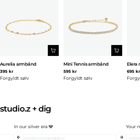
Aurelia armbånd
Mini Tennis armbånd
Elera 
Normal
Normal
Norm
395 kr
595 kr
695 k
pris
pris
pris
Forgyldt sølv
Forgyldt sølv
Forgy
studio.z + dig
In our silver era 🩶
Your n