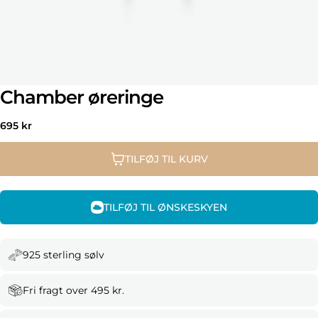
Chamber øreringe
Normal
695 kr
pris
TILFØJ TIL KURV
TILFØJ TIL ØNSKESKYEN
925 sterling sølv
Fri fragt over 495 kr.