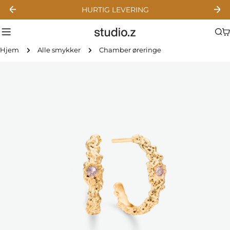
Gå
HURTIG LEVERING
til
indhold
Hjem
Alle smykker
Chamber øreringe
Gå
til
produktinformation