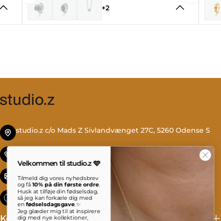
+2
studio.z c/o Mads Z Sivlandvænget 27C, 5260 Odense S
Tlf. +45 69 13 27 00
Velkommen til studio.z 🩵
info@studioz.dk
Tilmeld dig vores nyhedsbrev
og få
10% på din første ordre
.
Husk at tilføje din fødselsdag,
Mandag til torsdag: 8 - 16 Fredag: 8 - 15:30
så jeg kan forkæle dig med
en
fødselsdagsgave
.✨
Jeg glæder mig til at inspirere
Kollektioner
dig med nye kollektioner,