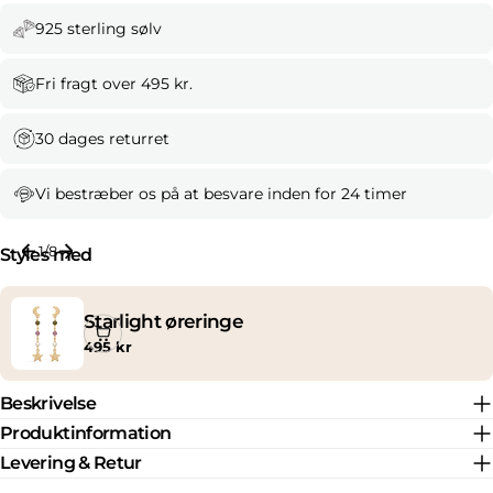
925 sterling sølv
Fri fragt over 495 kr.
30 dages returret
Vi bestræber os på at besvare inden for 24 timer
1
/
8
Styles med
Starlight øreringe
Normal
495 kr
pris
Beskrivelse
Produktinformation
Levering & Retur