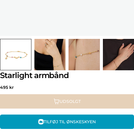
Starlight armbånd
Normal
495 kr
pris
UDSOLGT
TILFØJ TIL ØNSKESKYEN