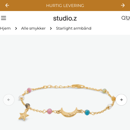
Gå
HURTIG LEVERING
til
indhold
Hjem
Alle smykker
Starlight armbånd
Gå
til
produktinformation