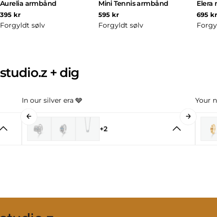
Aurelia armbånd
Mini Tennis armbånd
Elera 
Normal
Normal
Norm
395 kr
595 kr
695 k
pris
pris
pris
Forgyldt sølv
Forgyldt sølv
Forgy
studio.z + dig
In our silver era 🩶
Your n
+2