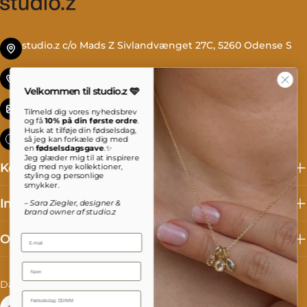
studio.z c/o Mads Z Sivlandvænget 27C, 5260 Odense S
Tlf. +45 69 13 27 00
Velkommen til studio.z 🩵
info@studioz.dk
Tilmeld dig vores nyhedsbrev
og få
10% på din første ordre
.
Husk at tilføje din fødselsdag,
Mandag til torsdag: 8 - 16 Fredag: 8 - 15:30
så jeg kan forkæle dig med
en
fødselsdagsgave
.✨
Jeg glæder mig til at inspirere
Kollektioner
dig med nye kollektioner,
styling og personlige
smykker.
Information
– Sara Ziegler, designer &
brand owner af studio.z
Om studio.z
Email
Name
L
S
Danmark (DKK kr.)
Dansk