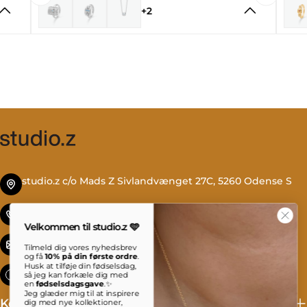
+2
studio.z c/o Mads Z Sivlandvænget 27C, 5260 Odense S
Tlf. +45 69 13 27 00
Velkommen til studio.z 🩵
info@studioz.dk
Tilmeld dig vores nyhedsbrev
og få
10% på din første ordre
.
Husk at tilføje din fødselsdag,
Mandag til torsdag: 8 - 16 Fredag: 8 - 15:30
så jeg kan forkæle dig med
en
fødselsdagsgave
.✨
Jeg glæder mig til at inspirere
Kollektioner
dig med nye kollektioner,