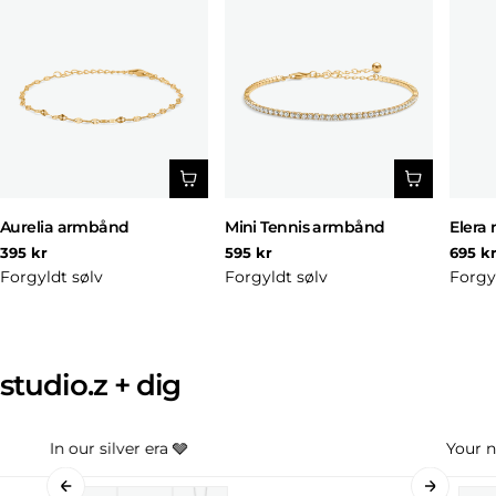
Aurelia armbånd
Mini Tennis armbånd
Elera 
Normal
Normal
Norm
395 kr
595 kr
695 k
pris
pris
pris
Forgyldt sølv
Forgyldt sølv
Forgy
studio.z + dig
In our silver era 🩶
Your n