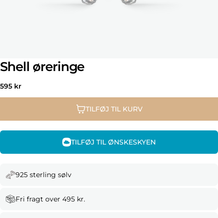
Shell øreringe
Normal
595 kr
pris
TILFØJ TIL KURV
TILFØJ TIL ØNSKESKYEN
925 sterling sølv
Fri fragt over 495 kr.