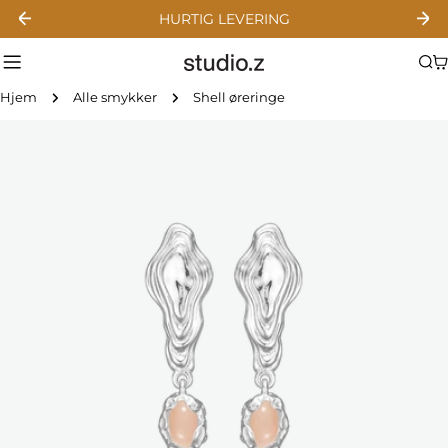
Gå
HURTIG LEVERING
til
indhold
Hjem
Alle smykker
Shell øreringe
Gå
til
produktinformation