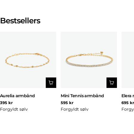
Bestsellers
Aurelia armbånd
Mini Tennis armbånd
Elera 
Normal
Normal
Norm
395 kr
595 kr
695 k
pris
pris
pris
Forgyldt sølv
Forgyldt sølv
Forgy