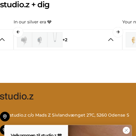
studio.z + dig
In our silver era 🩶
Your n
+2
studio.z c/o Mads Z Sivlandvænget 27C, 5260 Odense S
Tlf. +45 69 13 27 00
Velkommen til studio.z 🩵