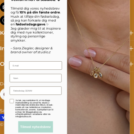
info@studioz.dk
Tilmeld dig vores nyhedsbrev
og få
10% på din første ordre
.
Husk at tilføje din fødselsdag,
Mandag til torsdag: 8 - 16 Fredag: 8 - 15:30
så jeg kan forkæle dig med
en
fødselsdagsgave
.✨
Jeg glæder mig til at inspirere
Kollektioner
dig med nye kollektioner,
styling og personlige
smykker.
Information
– Sara Ziegler, designer &
brand owner af studio.z
Om studio.z
Email
Name
L
S
Danmark (DKK kr.)
Dansk
a
p
Facebook
Instagram
TikTok
Accepterer persondatapolitik
Ja tak, jeg samtykker til, at modtage
n
r
markedsføring via email fra studio.z
indeholdende eksklusive tilbud, sneak-
peeks på nye kollektioner, inspiration,
Salgs- og leveringsbetingelser
Fortrydelse og reklamation
konkurrencer, events. Samtykket kan til
d
o
enhver tid tilbagekaldes via
afmeldingslinket i emailsene eller via
Betalingsmetoder
info@studioz.dk.
/
g
© 2026
studioz.dk
.
Drevet af Shopify
Tilmed nyhedsbrev