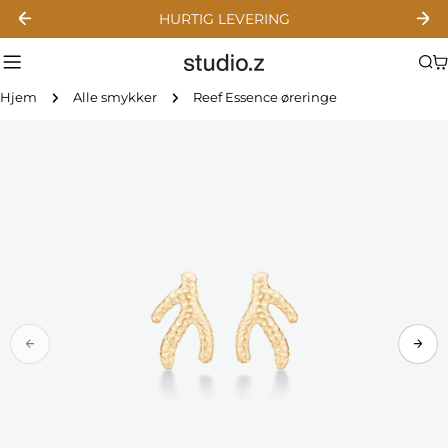
Gå
HURTIG LEVERING
til
indhold
Hjem
Alle smykker
Reef Essence øreringe
Gå
til
produktinformation