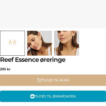
Reef Essence øreringe
Normal
295 kr
pris
TILFØJ TIL KURV
TILFØJ TIL ØNSKESKYEN