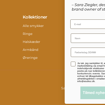
– Sara Ziegler, de
brand owner af st
Kollektioner
Info
Email
Alle smykker
Konta
Ringe
Retur
Name
Halskæder
Størr
Armbånd
Pleje
Øreringe
Digit
Accepterer persondatapolitik
Ja tak, jeg samtykker til,
Medi
markedsføring via email fr
indeholdende eksklusive t
peeks på nye kollektioner,
konkurrencer, events. Sam
enhver tid tilbagekaldes v
afmeldingslinket i emailse
info@studioz.dk.
Salgs- og leveringsbetinge
Tilmed nyhe