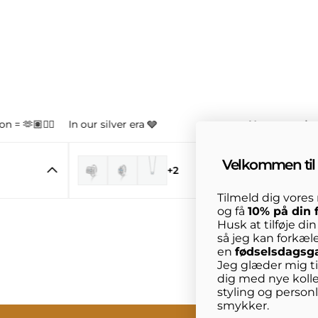
n = 🫶🏽👌🏼
In our silver era 🩶
Your new obse
Velkommen til 
+2
Tilmeld dig vore
og få
10% på din 
Husk at tilføje di
så jeg kan forkæl
en
fødselsdagsg
Jeg glæder mig til
dig med nye kolle
styling og person
smykker.