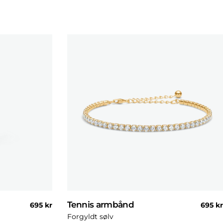
Tennis armbånd
Normal
695 kr
Norma
695 kr
pris
pris
Forgyldt sølv