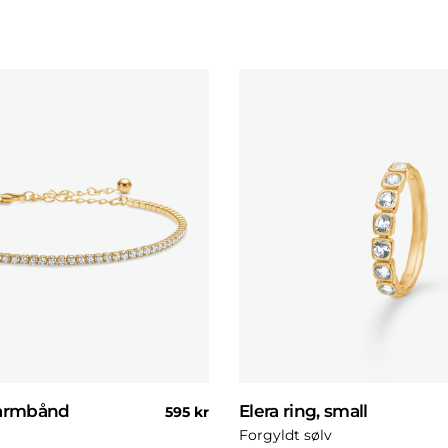
 armbånd
Elera ring, small
Normal
595 kr
pris
Forgyldt sølv