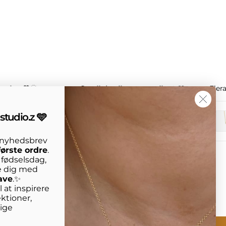
ssion 🧡🌞
Small details, strong vibe ✨🩵
Eler
studio.z 🩵
s nyhedsbrev
første ordre
.
n fødselsdag,
e dig med
ave
.✨
 at inspirere
ktioner,
lige