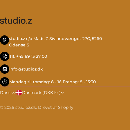
studio.z c/o Mads Z Sivlandvænget 27C, 5260
Odense S
Tlf. +45 69 13 27 00
info@studioz.dk
Mandag til torsdag: 8 - 16 Fredag: 8 - 15:30
L
S
Danmark (DKK kr.)
Dansk
a
p
© 2026
studioz.dk
.
Drevet af Shopify
n
r