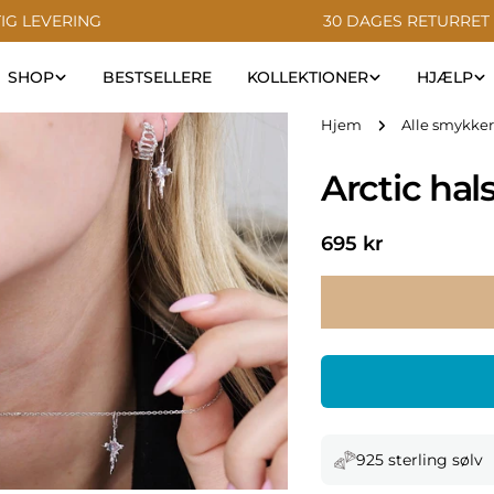
IG LEVERING
30 DAGES RETURRET
SHOP
BESTSELLERE
KOLLEKTIONER
HJÆLP
Hjem
Alle smykker
Arctic ha
Normal
695 kr
pris
925 sterling sølv