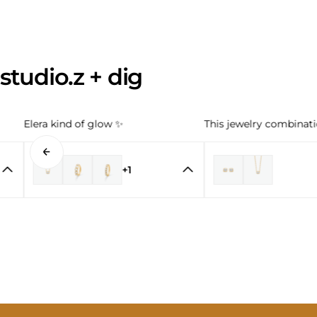
studio.z + dig
Elera kind of glow ✨
This jewelry combinatio
+1