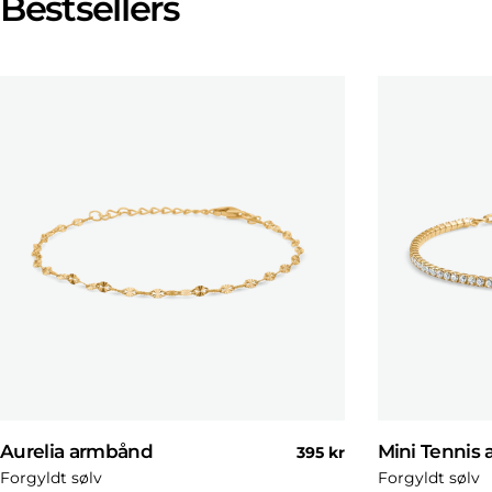
Bestsellers
Aurelia armbånd
Mini Tennis
Normal
395 kr
pris
Forgyldt sølv
Forgyldt sølv