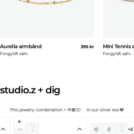
Aurelia armbånd
Mini Tennis
Normal
395 kr
pris
Forgyldt sølv
Forgyldt sølv
studio.z + dig
This jewelry combination = 🫶🏽👌🏼
In our silver era 🩶
+2