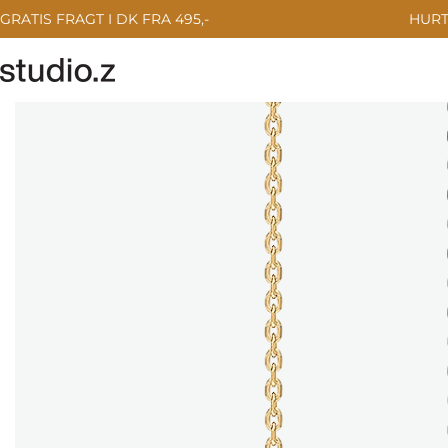
Gå
GRATIS FRAGT I DK FRA 495,-
HURT
til
indhold
Gå
til
produktinformation