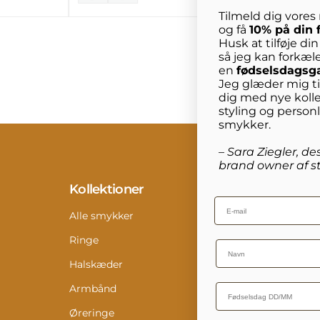
Tilmeld dig vore
og få
10% på din 
Husk at tilføje di
så jeg kan forkæl
en
fødselsdagsg
Jeg glæder mig til
dig med nye kolle
styling og person
smykker.
– Sara Ziegler, de
brand owner af st
Kollektioner
Info
Email
Alle smykker
Konta
Ringe
Retur
Name
Halskæder
Størr
Armbånd
Pleje
Øreringe
Digit