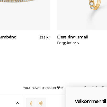
 armbånd
Elera ring, small
Normal
595 kr
pris
Forgyldt sølv
Your new obsession 🧡🌞
Small details
Velkommen til 