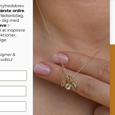
s nyhedsbrev
første ordre
.
n fødselsdag,
e dig med
ave
.✨
 at inspirere
ktioner,
lige
signer &
udio.z
rmation
Om studio.z
kt os
Vores historie
nering
Cookies
elsesguide
Handelsbetingelser
 af smykker
al fortrydelse