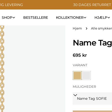
IG LEVERING
30 DAGES RETURRET
SHOP
BESTSELLERE
KOLLEKTIONER
HJÆLP
Hjem
Alle smykker
Name Tag
Normal
695 kr
pris
VARIANT
MULIGHEDER