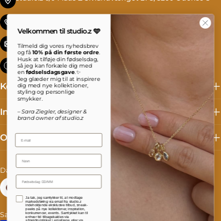
Tlf. +45 69 13 27 00
Velkommen til studio.z 🩵
info@studioz.dk
Tilmeld dig vores nyhedsbrev
og få
10% på din første ordre
.
Husk at tilføje din fødselsdag,
Mandag til torsdag: 8 - 16 Fredag: 8 - 15:30
så jeg kan forkæle dig med
en
fødselsdagsgave
.✨
Jeg glæder mig til at inspirere
Kollektioner
dig med nye kollektioner,
styling og personlige
smykker.
Information
– Sara Ziegler, designer &
brand owner af studio.z
Om studio.z
Email
Name
L
S
Danmark (DKK kr.)
Dansk
a
p
Facebook
Instagram
TikTok
Accepterer persondatapolitik
Ja tak, jeg samtykker til, at modtage
n
r
markedsføring via email fra studio.z
indeholdende eksklusive tilbud, sneak-
peeks på nye kollektioner, inspiration,
Salgs- og leveringsbetingelser
Fortrydelse og reklamation
konkurrencer, events. Samtykket kan til
d
o
enhver tid tilbagekaldes via
afmeldingslinket i emailsene eller via