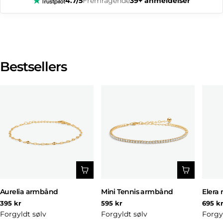
4.7/5
Fremragende
39+ anmeldelser
Bestsellers
Aurelia armbånd
Mini Tennis armbånd
Elera 
Normal
Normal
Norm
395 kr
595 kr
695 k
pris
pris
pris
Forgyldt sølv
Forgyldt sølv
Forgy