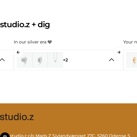
studio.z + dig
In our silver era 🩶
Your n
+2
studio.z c/o Mads Z Sivlandvænget 27C, 5260 Odense S