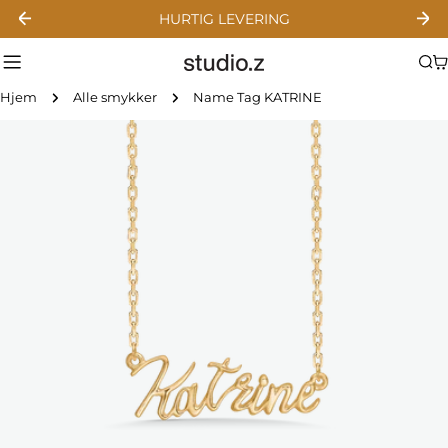
Gå
HURTIG LEVERING
til
indhold
Hjem
Alle smykker
Name Tag KATRINE
Gå
til
produktinformation