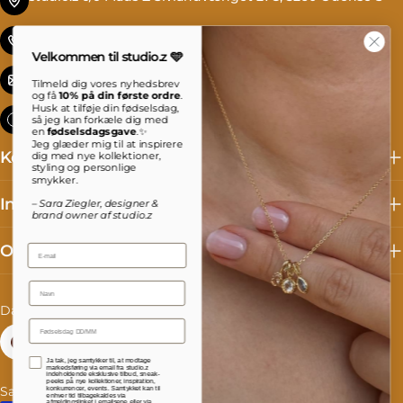
Tlf. +45 69 13 27 00
Velkommen til studio.z 🩵
info@studioz.dk
Tilmeld dig vores nyhedsbrev
og få
10% på din første ordre
.
Husk at tilføje din fødselsdag,
Mandag til torsdag: 8 - 16 Fredag: 8 - 15:30
så jeg kan forkæle dig med
en
fødselsdagsgave
.✨
Jeg glæder mig til at inspirere
Kollektioner
dig med nye kollektioner,
styling og personlige
smykker.
Information
– Sara Ziegler, designer &
brand owner af studio.z
Om studio.z
Email
Name
L
S
Danmark (DKK kr.)
Dansk
a
p
Facebook
Instagram
TikTok
Accepterer persondatapolitik
Ja tak, jeg samtykker til, at modtage
n
r
markedsføring via email fra studio.z
indeholdende eksklusive tilbud, sneak-
peeks på nye kollektioner, inspiration,
Salgs- og leveringsbetingelser
Fortrydelse og reklamation
konkurrencer, events. Samtykket kan til
d
o
enhver tid tilbagekaldes via
afmeldingslinket i emailsene eller via