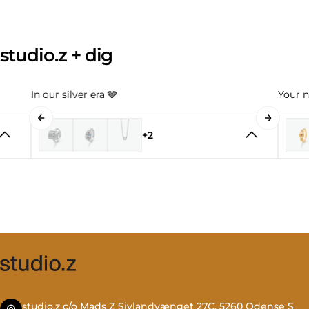
studio.z + dig
In our silver era 🩶
Your n
+2
studio.z c/o Mads Z Sivlandvænget 27C, 5260 Odense S