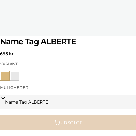
Name Tag ALBERTE
Normal
695 kr
pris
VARIANT
MULIGHEDER
UDSOLGT