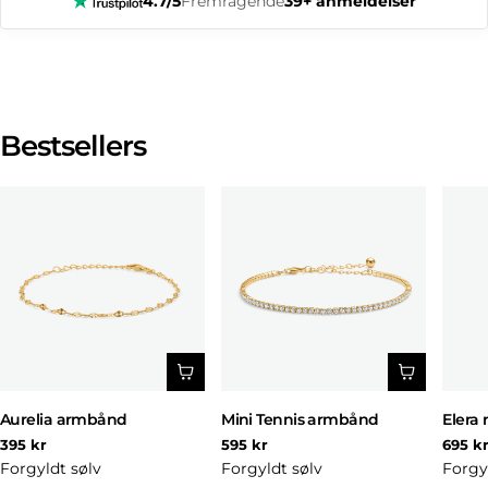
4.7/5
Fremragende
39+ anmeldelser
Bestsellers
Aurelia armbånd
Mini Tennis armbånd
Elera 
Normal
Normal
Norm
395 kr
595 kr
695 k
pris
pris
pris
Forgyldt sølv
Forgyldt sølv
Forgy