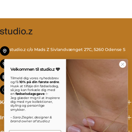
studio.z c/o Mads Z Sivlandvænget 27C, 5260 Odense S
Tlf. +45 69 13 27 00
Velkommen til studio.z 🩵
info@studioz.dk
Tilmeld dig vores nyhedsbrev
og få
10% på din første ordre
.
Husk at tilføje din fødselsdag,
Mandag til torsdag: 8 - 16 Fredag: 8 - 15:30
så jeg kan forkæle dig med
en
fødselsdagsgave
.✨
Jeg glæder mig til at inspirere
Kollektioner
dig med nye kollektioner,
styling og personlige
smykker.
Information
– Sara Ziegler, designer &
brand owner af studio.z
Email