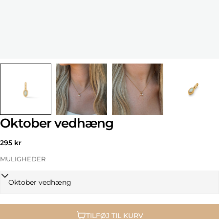
Oktober vedhæng
Normal
295 kr
pris
MULIGHEDER
TILFØJ TIL KURV