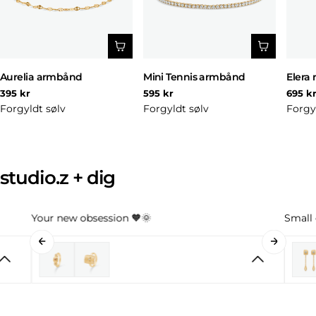
Aurelia armbånd
Mini Tennis armbånd
Elera 
Normal
Normal
Norm
395 kr
595 kr
695 k
pris
pris
pris
Forgyldt sølv
Forgyldt sølv
Forgy
studio.z + dig
Your new obsession 🧡🌞
Small 