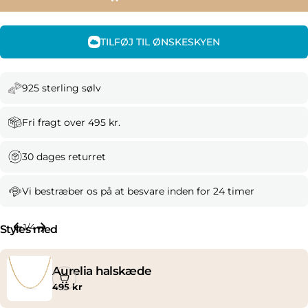
TILFØJ TIL ØNSKESKYEN
925 sterling sølv
Fri fragt over 495 kr.
30 dages returret
Vi bestræber os på at besvare inden for 24 timer
1
/
4
Styles med
Aurelia halskæde
Normal
495 kr
pris