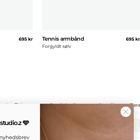
Tennis armbånd
Normal
695 kr
Norma
695 kr
pris
pris
Forgyldt sølv
ssion 🧡🌞
Small details, strong vibe ✨🩵
Eler
studio.z 🩵
s nyhedsbrev