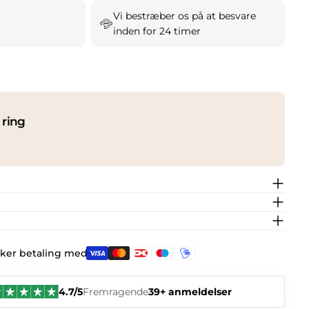
Vi bestræber os på at besvare
inden for 24 timer
 ring
kker betaling med:
4.7/5
Fremragende
39+ anmeldelser