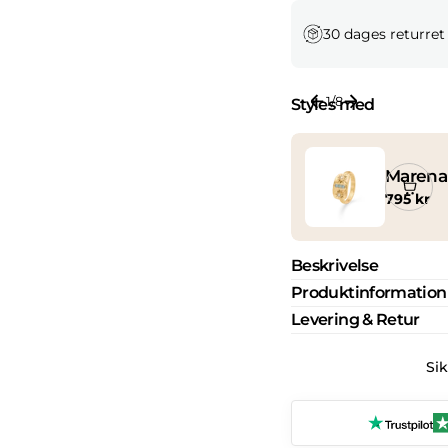
30 dages returret
1
/
8
Styles med
Marena
Normal
795 kr
pris
Beskrivelse
Produktinformation
Levering & Retur
Si