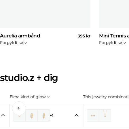
Aurelia armbånd
Mini Tennis
Normal
395 kr
pris
Forgyldt sølv
Forgyldt sølv
studio.z + dig
Elera kind of glow ✨
This jewelry combinatio
+1