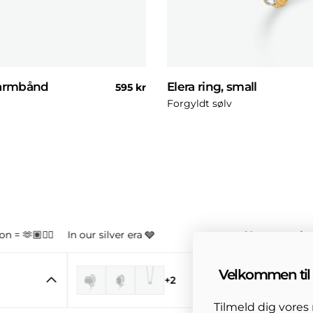
 armbånd
Elera ring, small
Normal
595 kr
pris
Forgyldt sølv
n = 🫶🏽👌🏼
In our silver era 🩶
Your new obse
Velkommen til 
+2
Tilmeld dig vore