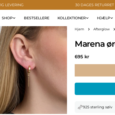
IG LEVERING
30 DAGES RETURRET
SHOP
BESTSELLERE
KOLLEKTIONER
HJÆLP
Hjem
Afterglow
Marena ør
Normal
695 kr
pris
925 sterling sølv