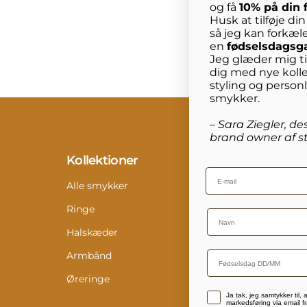
og få
10% på din 
Husk at tilføje di
så jeg kan forkæl
en
fødselsdagsg
Jeg glæder mig til
dig med nye kolle
styling og person
smykker.
– Sara Ziegler, de
brand owner af st
Kollektioner
Info
Email
Alle smykker
Konta
Ringe
Retur
Name
Halskæder
Størr
Armbånd
Pleje
Øreringe
Digit
Accepterer persondatapolitik
Ja tak, jeg samtykker til,
Medi
markedsføring via email fr