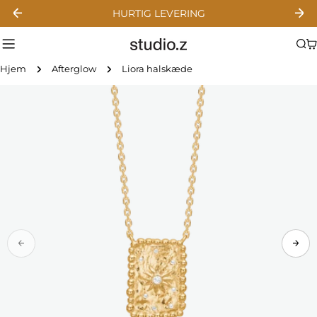
Gå
HURTIG LEVERING
til
indhold
Hjem
Afterglow
Liora halskæde
Gå
til
produktinformation