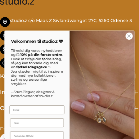
studio.z c/o Mads Z Sivlandvænget 27C, 5260 Odense S
Tlf. +45 69 13 27 00
Velkommen til studio.z 🩵
info@studioz.dk
Tilmeld dig vores nyhedsbrev
og få
10% på din første ordre
.
Husk at tilføje din fødselsdag,
Mandag til torsdag: 8 - 16 Fredag: 8 - 15:30
så jeg kan forkæle dig med
en
fødselsdagsgave
.✨
Jeg glæder mig til at inspirere
Kollektioner
dig med nye kollektioner,
styling og personlige
smykker.
Information
– Sara Ziegler, designer &
brand owner af studio.z
Om studio.z
Email
Name
L
S
Danmark (DKK kr.)
Dansk