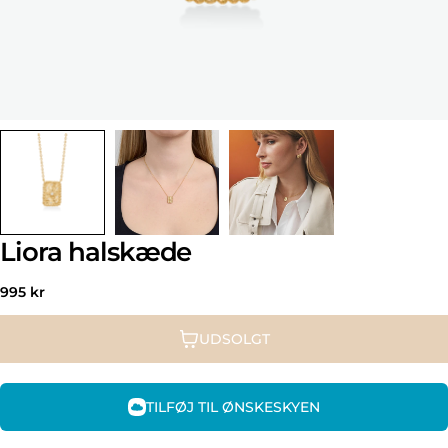
Liora halskæde
Normal
995 kr
pris
UDSOLGT
TILFØJ TIL ØNSKESKYEN