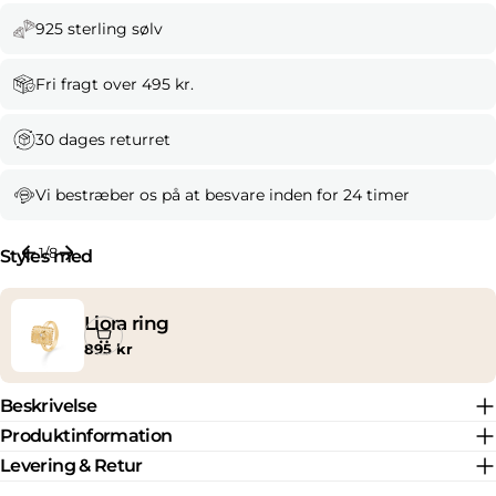
925 sterling sølv
Fri fragt over 495 kr.
30 dages returret
Vi bestræber os på at besvare inden for 24 timer
1
/
8
Styles med
Liora ring
Normal
895 kr
pris
Beskrivelse
Produktinformation
Levering & Retur