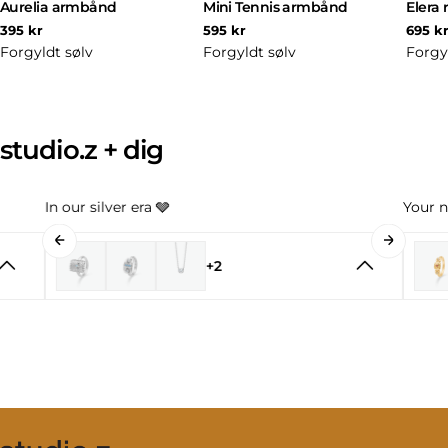
Aurelia armbånd
Mini Tennis armbånd
Elera 
Normal
Normal
Norm
395 kr
595 kr
695 k
pris
pris
pris
Forgyldt sølv
Forgyldt sølv
Forgy
studio.z + dig
In our silver era 🩶
Your n
+2