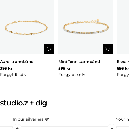
Aurelia armbånd
Mini Tennis armbånd
Elera 
Normal
Normal
Norm
395 kr
595 kr
695 k
pris
pris
pris
Forgyldt sølv
Forgyldt sølv
Forgy
studio.z + dig
In our silver era 🩶
Your n