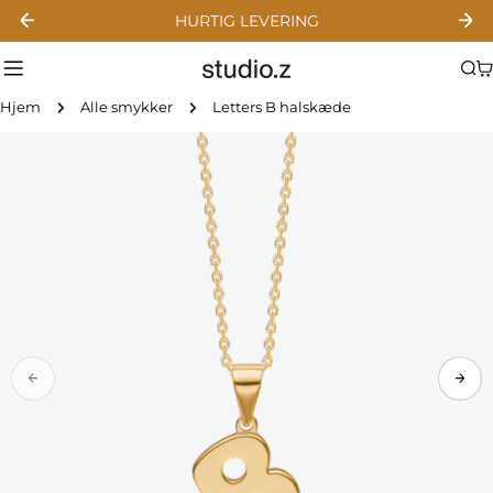
Gå
HURTIG LEVERING
til
indhold
Hjem
Alle smykker
Letters B halskæde
Gå
til
produktinformation