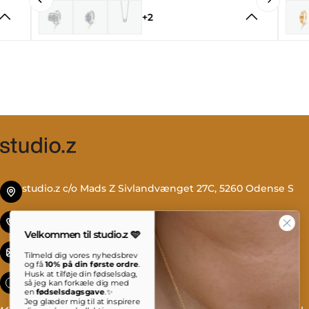
+2
studio.z c/o Mads Z Sivlandvænget 27C, 5260 Odense S
Tlf. +45 69 13 27 00
Velkommen til studio.z 🩵
info@studioz.dk
Tilmeld dig vores nyhedsbrev
og få
10% på din første ordre
.
Husk at tilføje din fødselsdag,
Mandag til torsdag: 8 - 16 Fredag: 8 - 15:30
så jeg kan forkæle dig med
en
fødselsdagsgave
.✨
Jeg glæder mig til at inspirere