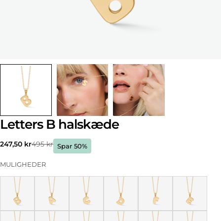
Letters B halskæde
247,50 kr
495 kr
Udsalgspris
Normal
Spar 50%
pris
MULIGHEDER