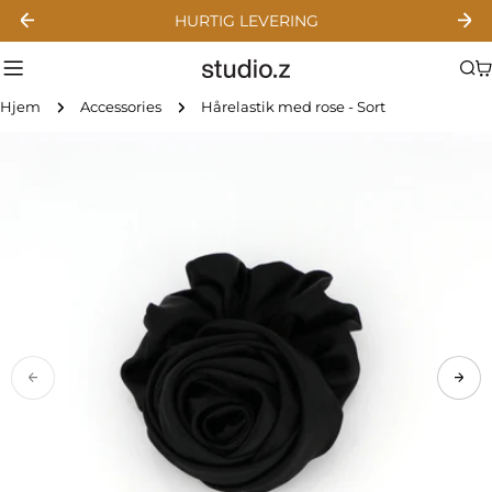
Gå
HURTIG LEVERING
til
indhold
Hjem
Accessories
Hårelastik med rose - Sort
Gå
til
produktinformation