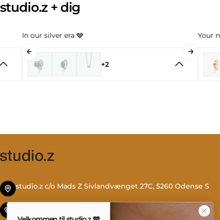
studio.z + dig
In our silver era 🩶
Your n
+2
studio.z c/o Mads Z Sivlandvænget 27C, 5260 Odense S
Tlf. +45 69 13 27 00
Velkommen til studio.z 🩵