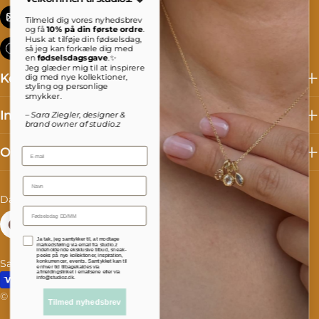
info@studioz.dk
Tilmeld dig vores nyhedsbrev
og få
10% på din første ordre
.
Husk at tilføje din fødselsdag,
Mandag til torsdag: 8 - 16 Fredag: 8 - 15:30
så jeg kan forkæle dig med
en
fødselsdagsgave
.✨
Jeg glæder mig til at inspirere
Kollektioner
dig med nye kollektioner,
styling og personlige
smykker.
Information
– Sara Ziegler, designer &
brand owner af studio.z
Om studio.z
Email
Name
L
S
Danmark (DKK kr.)
Dansk
a
p
Facebook
Instagram
TikTok
Accepterer persondatapolitik
Ja tak, jeg samtykker til, at modtage
n
r
markedsføring via email fra studio.z
indeholdende eksklusive tilbud, sneak-
peeks på nye kollektioner, inspiration,
Salgs- og leveringsbetingelser
Fortrydelse og reklamation
konkurrencer, events. Samtykket kan til
d
o
enhver tid tilbagekaldes via
afmeldingslinket i emailsene eller via
Betalingsmetoder
info@studioz.dk.
/
g
© 2026
studioz.dk
.
Drevet af Shopify
Tilmed nyhedsbrev