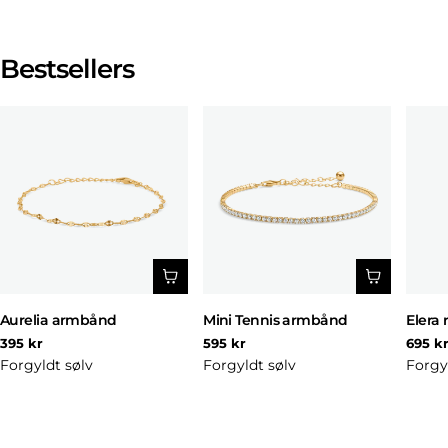
Bestsellers
Aurelia armbånd
Mini Tennis armbånd
Elera 
Normal
Normal
Norm
395 kr
595 kr
695 k
pris
pris
pris
Forgyldt sølv
Forgyldt sølv
Forgy