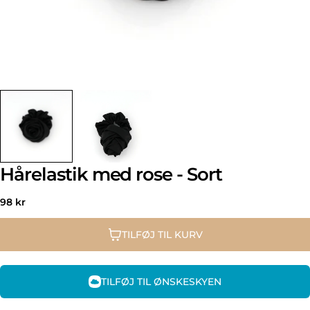
Hårelastik med rose - Sort
Normal
98 kr
pris
TILFØJ TIL KURV
TILFØJ TIL ØNSKESKYEN