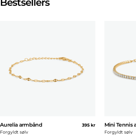
Bestsellers
Aurelia armbånd
Mini Tennis
Normal
395 kr
pris
Forgyldt sølv
Forgyldt sølv