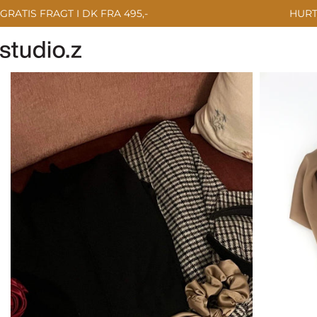
Gå
GRATIS FRAGT I DK FRA 495,-
HURT
til
indhold
Gå
til
produktinformation