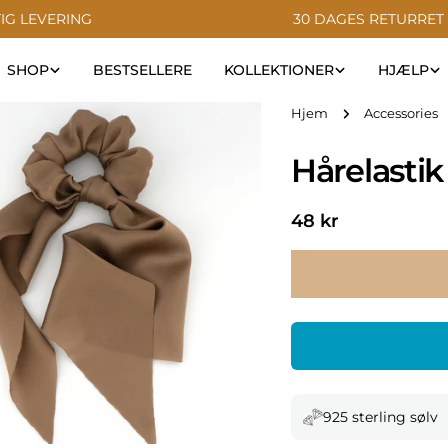
IG LEVERING
30 DAGES RETURRET
SHOP
BESTSELLERE
KOLLEKTIONER
HJÆLP
Hjem
Accessories
Hårelasti
Normal
48 kr
pris
925 sterling sølv