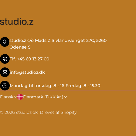
studio.z c/o Mads Z Sivlandvænget 27C, 5260
Odense S
Tlf. +45 69 13 27 00
info@studioz.dk
Mandag til torsdag: 8 - 16 Fredag: 8 - 15:30
L
S
Danmark (DKK kr.)
Dansk
a
p
© 2026
studioz.dk
.
Drevet af Shopify
n
r