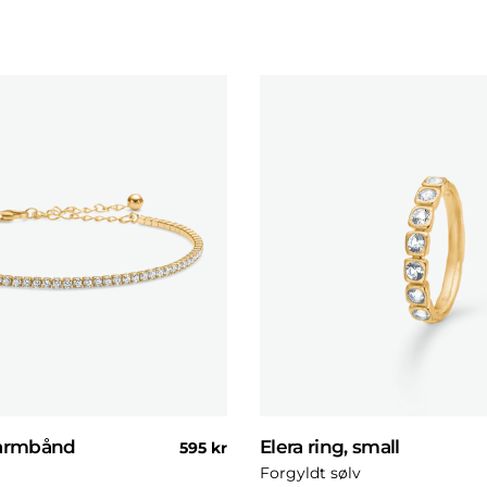
 armbånd
Elera ring, small
Normal
595 kr
pris
Forgyldt sølv