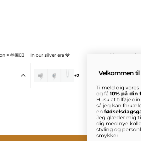
n = 🫶🏽👌🏼
In our silver era 🩶
Your new obse
Velkommen til 
+2
Tilmeld dig vore
og få
10% på din 
Husk at tilføje di
så jeg kan forkæl
en
fødselsdagsg
Jeg glæder mig til
dig med nye kolle
styling og person
smykker.