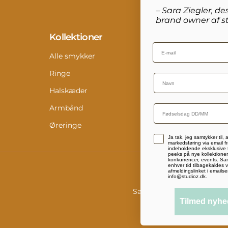
– Sara Ziegler, de
brand owner af st
Kollektioner
Info
Email
Alle smykker
Konta
Ringe
Retur
Name
Halskæder
Størr
Armbånd
Pleje
Øreringe
Digit
Accepterer persondatapolitik
Ja tak, jeg samtykker til,
Medi
markedsføring via email fr
indeholdende eksklusive t
peeks på nye kollektioner,
konkurrencer, events. Sam
enhver tid tilbagekaldes v
afmeldingslinket i emailse
info@studioz.dk.
Salgs- og leveringsbetinge
Tilmed nyhe