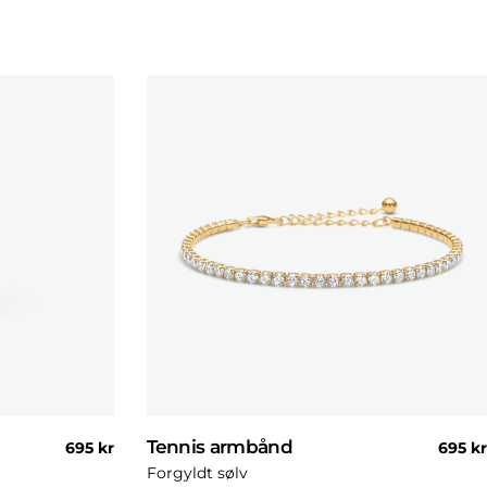
Tennis armbånd
Normal
695 kr
Norma
695 kr
pris
pris
Forgyldt sølv