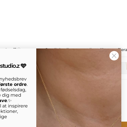
ssion 🧡🌞
Small details, strong vibe ✨🩵
Eler
studio.z 🩵
s nyhedsbrev
første ordre
.
n fødselsdag,
e dig med
ave
.✨
 at inspirere
ktioner,
lige