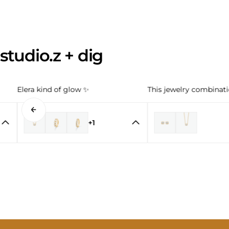
studio.z + dig
Elera kind of glow ✨
This jewelry combinatio
+1