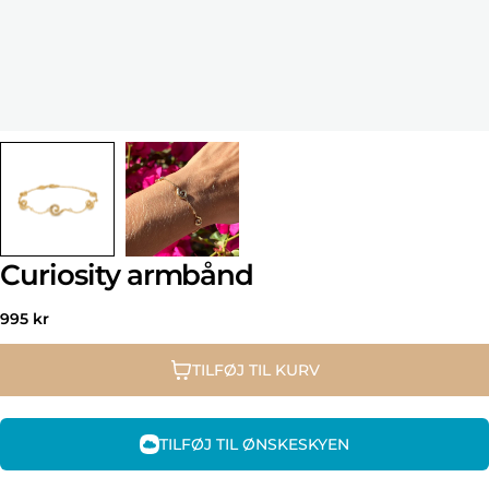
Curiosity armbånd
Normal
995 kr
pris
TILFØJ TIL KURV
TILFØJ TIL ØNSKESKYEN