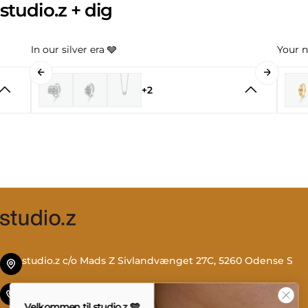
studio.z + dig
In our silver era 🩶
Your n
+2
studio.z c/o Mads Z Sivlandvænget 27C, 5260 Odense S
Tlf. +45 69 13 27 00
Velkommen til studio.z 🩵