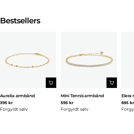
Bestsellers
Aurelia armbånd
Mini Tennis armbånd
Elera 
Normal
Normal
Norm
395 kr
595 kr
695 k
pris
pris
pris
Forgyldt sølv
Forgyldt sølv
Forgy