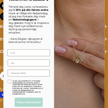
info@studioz.dk
Tilmeld dig vores nyhedsbrev
og få
10% på din første ordre
.
Husk at tilføje din fødselsdag,
Mandag til torsdag: 8 - 16 Fredag: 8 - 15:30
så jeg kan forkæle dig med
en
fødselsdagsgave
.✨
Jeg glæder mig til at inspirere
Kollektioner
dig med nye kollektioner,
styling og personlige
smykker.
Information
– Sara Ziegler, designer &
brand owner af studio.z
Om studio.z
Email
Name
L
S
Danmark (DKK kr.)
Dansk
a
p
Facebook
Instagram
TikTok
Accepterer persondatapolitik
Ja tak, jeg samtykker til, at modtage
n
r
markedsføring via email fra studio.z
indeholdende eksklusive tilbud, sneak-
peeks på nye kollektioner, inspiration,
Salgs- og leveringsbetingelser
Fortrydelse og reklamation
konkurrencer, events. Samtykket kan til
d
o
enhver tid tilbagekaldes via
afmeldingslinket i emailsene eller via
Betalingsmetoder
info@studioz.dk.
/
g
© 2026
studioz.dk
.
Drevet af Shopify
Tilmed nyhedsbrev