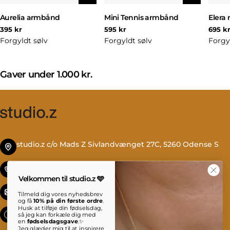
Aurelia armbånd
Mini Tennis armbånd
Elera 
Normal
Normal
Norm
395 kr
595 kr
695 k
pris
pris
pris
Forgyldt sølv
Forgyldt sølv
Forgy
K
Gaver under 1.000 kr.
o
l
l
e
k
studio.z c/o Mads Z Sivlandvænget 27C, 5260 Odense S
t
i
Tlf. +45 69 13 27 00
o
Velkommen til studio.z 🩵
n
info@studioz.dk
Tilmeld dig vores nyhedsbrev
:
og få
10% på din første ordre
.
Husk at tilføje din fødselsdag,
Mandag til torsdag: 8 - 16 Fredag: 8 - 15:30
så jeg kan forkæle dig med
en
fødselsdagsgave
.✨
Jeg glæder mig til at inspirere