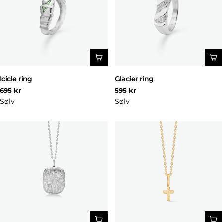
Icicle ring
Glacier ring
Normal
Normal
695 kr
595 kr
pris
pris
Sølv
Sølv