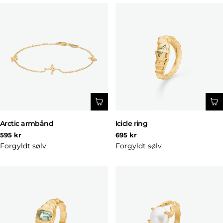
Arctic armbånd
Icicle ring
Normal
Normal
595 kr
695 kr
pris
pris
Forgyldt sølv
Forgyldt sølv