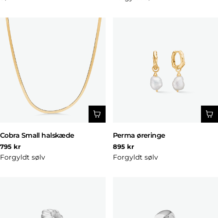
Cobra Small halskæde
Perma øreringe
Normal
Normal
795 kr
895 kr
pris
pris
Forgyldt sølv
Forgyldt sølv