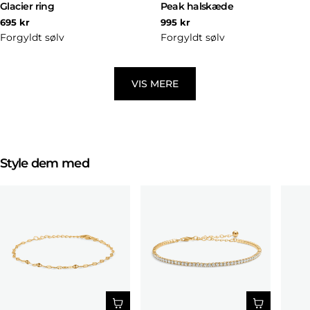
Glacier ring
Peak halskæde
Normal
Normal
695 kr
995 kr
pris
pris
Forgyldt sølv
Forgyldt sølv
VIS MERE
Style dem med