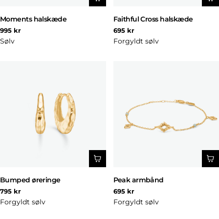
Moments halskæde
Faithful Cross halskæde
Normal
Normal
995 kr
695 kr
pris
pris
Sølv
Forgyldt sølv
Bumped øreringe
Peak armbånd
Normal
Normal
795 kr
695 kr
pris
pris
Forgyldt sølv
Forgyldt sølv