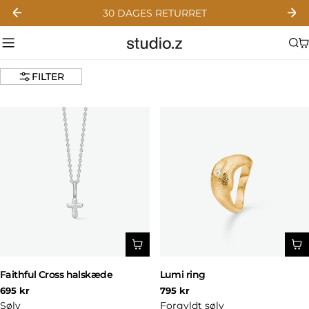
Gå
30 DAGES RETURRET
til
indhold
FILTER
Faithful Cross halskæde
Lumi ring
Normal
Normal
695 kr
795 kr
pris
pris
Sølv
Forgyldt sølv