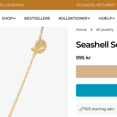
IG LEVERING
30 DAGES RETURRET
SHOP
BESTSELLERE
KOLLEKTIONER
HJÆLP
Home
All jewelry
Seashell 
Regular
995 kr
price
925 sterling sølv