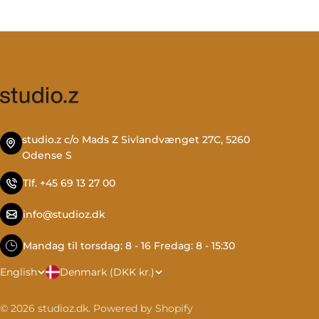
studio.z c/o Mads Z Sivlandvænget 27C, 5260
Odense S
Tlf. +45 69 13 27 00
info@studioz.dk
Mandag til torsdag: 8 - 16 Fredag: 8 - 15:30
C
L
Denmark (DKK kr.)
English
o
a
© 2026
studioz.dk
.
Powered by Shopify