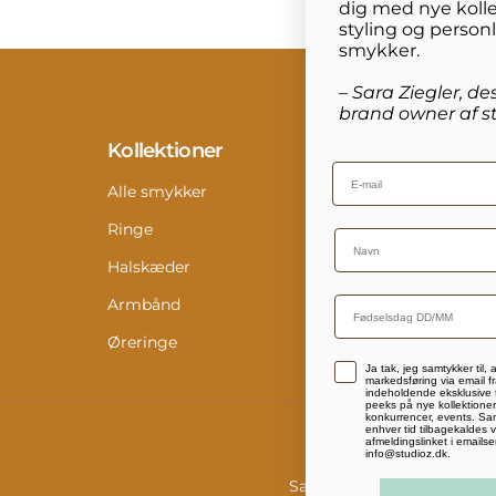
dig med nye kolle
styling og person
smykker.
– Sara Ziegler, de
brand owner af st
Kollektioner
Info
Email
Alle smykker
Konta
Ringe
Retur
Name
Halskæder
Størr
Armbånd
Pleje
Øreringe
Digit
Accepterer persondatapolitik
Ja tak, jeg samtykker til,
Medi
markedsføring via email fr
indeholdende eksklusive t
peeks på nye kollektioner,
konkurrencer, events. Sam
enhver tid tilbagekaldes v
afmeldingslinket i emailse
info@studioz.dk.
Salgs- og leveringsbetinge