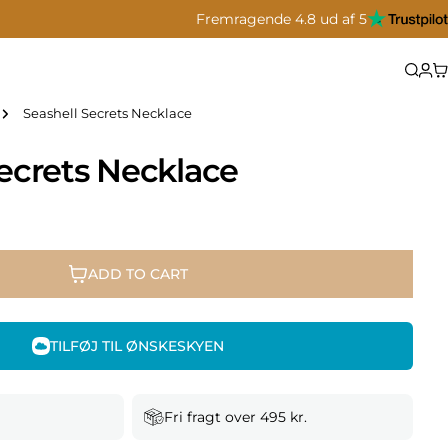
Fremragende 4.8 ud af 5
C
Seashell Secrets Necklace
Secrets Necklace
ADD TO CART
TILFØJ TIL ØNSKESKYEN
Fri fragt over 495 kr.