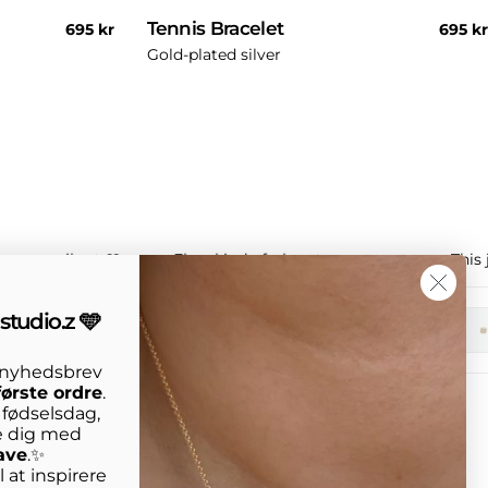
Tennis Bracelet
Regular
695 kr
Regul
695 kr
price
price
Gold-plated silver
, strong vibe ✨🩵
Elera kind of glow ✨
This
studio.z 🩵
+1
s nyhedsbrev
første ordre
.
n fødselsdag,
e dig med
ave
.✨
 at inspirere