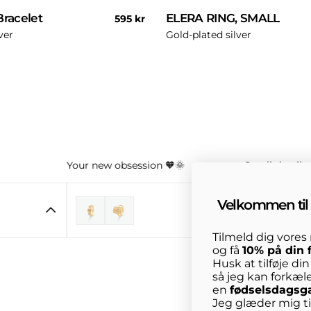
Bracelet
ELERA RING, SMALL
Regular
595 kr
price
ver
Gold-plated silver
Your new obsession 🧡🌞
Small details
Velkommen til 
Tilmeld dig vore
og få
10% på din 
Husk at tilføje di
så jeg kan forkæl
en
fødselsdagsg
Jeg glæder mig til