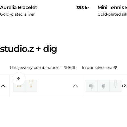
Aurelia Bracelet
Mini Tennis 
Regular
395 kr
price
Gold-plated silver
Gold-plated sil
studio.z + dig
This jewelry combination = 🫶🏽👌🏼
In our silver era 🩶
+2