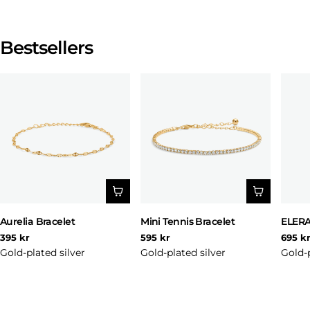
Bestsellers
Aurelia Bracelet
Mini Tennis Bracelet
ELERA
Regular
Regular
Regul
395 kr
595 kr
695 k
price
price
price
Gold-plated silver
Gold-plated silver
Gold-p