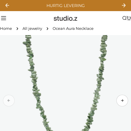
Skip
HURTIG LEVERING
to
content
C
Home
All jewelry
Ocean Aura Necklace
Skip
to
product
information