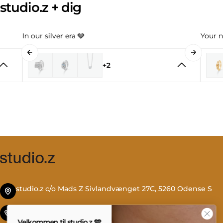
studio.z + dig
In our silver era 🩶
Your n
+2
studio.z c/o Mads Z Sivlandvænget 27C, 5260 Odense S
Tlf. +45 69 13 27 00
Velkommen til studio.z 🩵