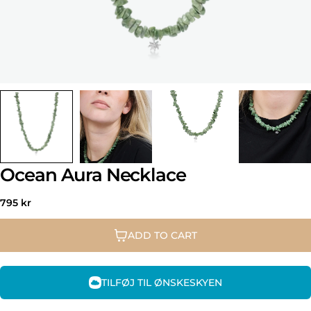
Ocean Aura Necklace
Regular
795 kr
price
ADD TO CART
TILFØJ TIL ØNSKESKYEN