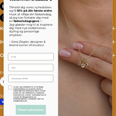
info@studioz.dk
Tilmeld dig vores nyhedsbrev
og få
10% på din første ordre
.
Husk at tilføje din fødselsdag,
Mandag til torsdag: 8 - 16 Fredag: 8 - 15:30
så jeg kan forkæle dig med
en
fødselsdagsgave
.✨
Jeg glæder mig til at inspirere
Kollektioner
dig med nye kollektioner,
styling og personlige
smykker.
Information
– Sara Ziegler, designer &
brand owner af studio.z
Om studio.z
Email
Name
C
L
Denmark (DKK kr.)
English
o
a
Facebook
Instagram
TikTok
Accepterer persondatapolitik
Ja tak, jeg samtykker til, at modtage
u
n
markedsføring via email fra studio.z
indeholdende eksklusive tilbud, sneak-
peeks på nye kollektioner, inspiration,
Salgs- og leveringsbetingelser
Fortrydelse og reklamation
konkurrencer, events. Samtykket kan til
n
g
enhver tid tilbagekaldes via
afmeldingslinket i emailsene eller via
Payment
info@studioz.dk.
t
u
methods
© 2026
studioz.dk
.
Powered by Shopify
Tilmed nyhedsbrev