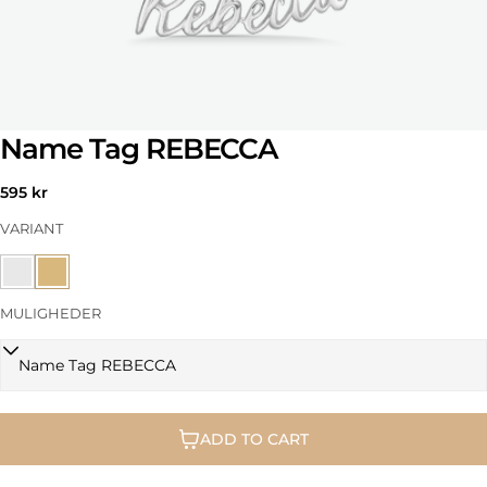
Name Tag REBECCA
Regular
595 kr
price
VARIANT
MULIGHEDER
ADD TO CART