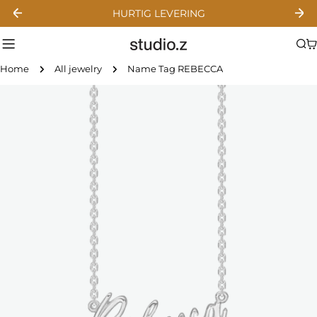
Skip
HURTIG LEVERING
to
content
C
Home
All jewelry
Name Tag REBECCA
Skip
to
product
information