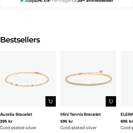
4.7/5
Fremragende
39+ anmeldelser
Bestsellers
Aurelia Bracelet
Mini Tennis Bracelet
ELERA
Regular
Regular
Regul
395 kr
595 kr
695 k
price
price
price
Gold-plated silver
Gold-plated silver
Gold-p