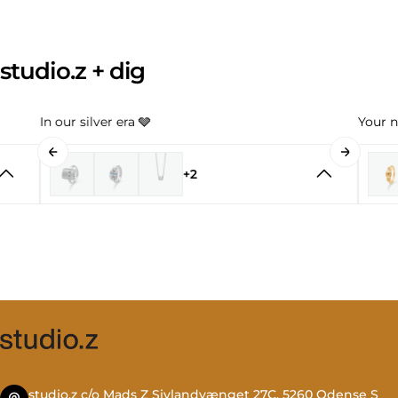
studio.z + dig
In our silver era 🩶
Your n
+2
studio.z c/o Mads Z Sivlandvænget 27C, 5260 Odense S