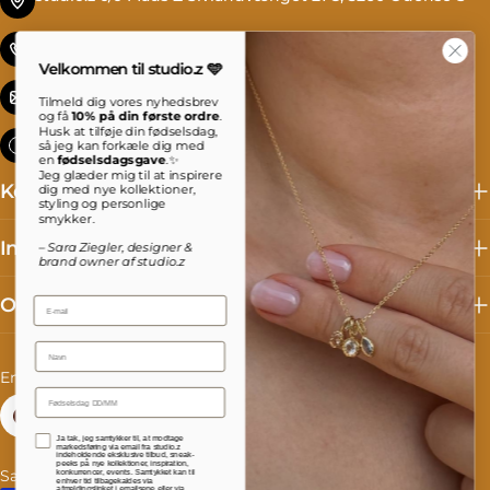
Tlf. +45 69 13 27 00
Velkommen til studio.z 🩵
info@studioz.dk
Tilmeld dig vores nyhedsbrev
og få
10% på din første ordre
.
Husk at tilføje din fødselsdag,
Mandag til torsdag: 8 - 16 Fredag: 8 - 15:30
så jeg kan forkæle dig med
en
fødselsdagsgave
.✨
Jeg glæder mig til at inspirere
Kollektioner
dig med nye kollektioner,
styling og personlige
smykker.
Information
– Sara Ziegler, designer &
brand owner af studio.z
Om studio.z
Email
Name
C
L
Denmark (DKK kr.)
English
o
a
Facebook
Instagram
TikTok
Accepterer persondatapolitik
Ja tak, jeg samtykker til, at modtage
u
n
markedsføring via email fra studio.z
indeholdende eksklusive tilbud, sneak-
peeks på nye kollektioner, inspiration,
Salgs- og leveringsbetingelser
Fortrydelse og reklamation
konkurrencer, events. Samtykket kan til
n
g
enhver tid tilbagekaldes via
afmeldingslinket i emailsene eller via