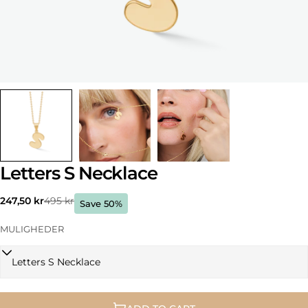
Letters S Necklace
247,50 kr
495 kr
Sale
Regular
Save 50%
price
price
MULIGHEDER