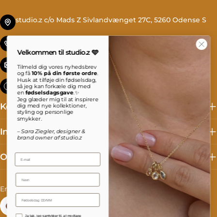
studio.z c/o Mads Z Sivlandvænget 27C, 5260 Odense S
Tlf. +45 69 13 27 00
Velkommen til studio.z 🩵
info@studioz.dk
Tilmeld dig vores nyhedsbrev
og få
10% på din første ordre
.
Husk at tilføje din fødselsdag,
Mandag til torsdag: 8 - 16 Fredag: 8 - 15:30
så jeg kan forkæle dig med
en
fødselsdagsgave
.✨
Jeg glæder mig til at inspirere
Kollektioner
dig med nye kollektioner,
styling og personlige
smykker.
Information
– Sara Ziegler, designer &
brand owner af studio.z
Om studio.z
Email
Name
C
L
Denmark (DKK kr.)
English
o
a
Facebook
Instagram
TikTok
Accepterer persondatapolitik
Ja tak, jeg samtykker til, at modtage