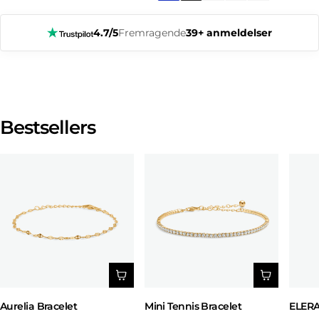
4.7/5
Fremragende
39+ anmeldelser
Bestsellers
Aurelia Bracelet
Mini Tennis Bracelet
ELERA