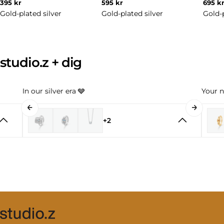
Regular
Regular
Regul
395 kr
595 kr
695 k
price
price
price
Gold-plated silver
Gold-plated silver
Gold-p
studio.z + dig
In our silver era 🩶
Your n
+2