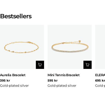
Bestsellers
Aurelia Bracelet
Mini Tennis Bracelet
ELERA
Regular
Regular
Regul
395 kr
595 kr
695 k
price
price
price
Gold-plated silver
Gold-plated silver
Gold-p