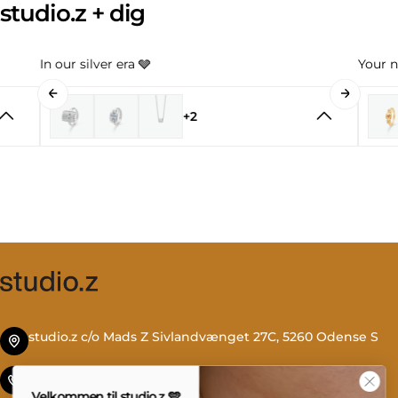
studio.z + dig
In our silver era 🩶
Your n
+2
studio.z c/o Mads Z Sivlandvænget 27C, 5260 Odense S
Tlf. +45 69 13 27 00
Velkommen til studio.z 🩵