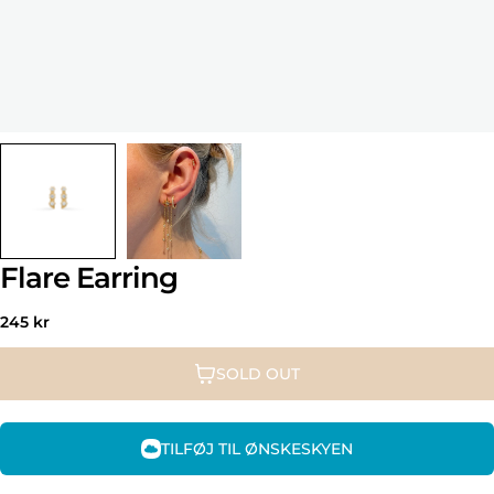
Flare Earring
Regular
245 kr
price
SOLD OUT
TILFØJ TIL ØNSKESKYEN