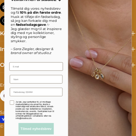
info@studioz.dk
Tilmeld dig vores nyhedsbrev
og få
10% på din første ordre
.
Husk at tilføje din fødselsdag,
Mandag til torsdag: 8 - 16 Fredag: 8 - 15:30
så jeg kan forkæle dig med
en
fødselsdagsgave
.✨
Jeg glæder mig til at inspirere
Kollektioner
dig med nye kollektioner,
styling og personlige
smykker.
Information
– Sara Ziegler, designer &
brand owner af studio.z
Om studio.z
Email
Name
C
L
Denmark (DKK kr.)
English
o
a
Facebook
Instagram
TikTok
Accepterer persondatapolitik
Ja tak, jeg samtykker til, at modtage
u
n
markedsføring via email fra studio.z
indeholdende eksklusive tilbud, sneak-
peeks på nye kollektioner, inspiration,
Salgs- og leveringsbetingelser
Fortrydelse og reklamation
konkurrencer, events. Samtykket kan til
n
g
enhver tid tilbagekaldes via
afmeldingslinket i emailsene eller via
Payment
info@studioz.dk.
t
u
methods
© 2026
studioz.dk
.
Powered by Shopify
Tilmed nyhedsbrev