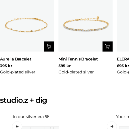
Aurelia Bracelet
Mini Tennis Bracelet
ELERA
Regular
Regular
Regul
395 kr
595 kr
695 k
price
price
price
Gold-plated silver
Gold-plated silver
Gold-p
studio.z + dig
In our silver era 🩶
Your n