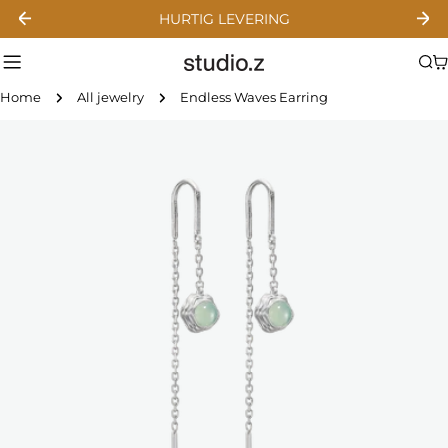
Skip
HURTIG LEVERING
to
content
C
Home
All jewelry
Endless Waves Earring
Skip
to
product
information