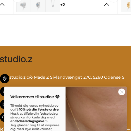
+2
studio.z c/o Mads Z Sivlandvænget 27C, 5260 Odense S
Tlf. +45 69 13 27 00
Velkommen til studio.z 🩵
info@studioz.dk
Tilmeld dig vores nyhedsbrev
og få
10% på din første ordre
.
Husk at tilføje din fødselsdag,
Mandag til torsdag: 8 - 16 Fredag: 8 - 15:30
så jeg kan forkæle dig med
en
fødselsdagsgave
.✨
Jeg glæder mig til at inspirere
Kollektioner
dig med nye kollektioner,