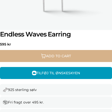
Endless Waves Earring
Regular
595 kr
price
ADD TO CART
TILFØJ TIL ØNSKESKYEN
925 sterling sølv
Fri fragt over 495 kr.