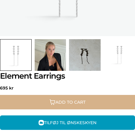
Element Earrings
Regular
695 kr
price
ADD TO CART
TILFØJ TIL ØNSKESKYEN