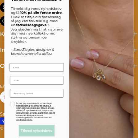
info@studioz.dk
Tilmeld dig vores nyhedsbrev
og få
10% på din første ordre
.
Husk at tilføje din fødselsdag,
Mandag til torsdag: 8 - 16 Fredag: 8 - 15:30
så jeg kan forkæle dig med
en
fødselsdagsgave
.✨
Jeg glæder mig til at inspirere
Kollektioner
dig med nye kollektioner,
styling og personlige
smykker.
Information
– Sara Ziegler, designer &
brand owner af studio.z
Om studio.z
Email
Name
C
L
Denmark (DKK kr.)
English
o
a
Facebook
Instagram
TikTok
Accepterer persondatapolitik
Ja tak, jeg samtykker til, at modtage
u
n
markedsføring via email fra studio.z
indeholdende eksklusive tilbud, sneak-
peeks på nye kollektioner, inspiration,
Salgs- og leveringsbetingelser
Fortrydelse og reklamation
konkurrencer, events. Samtykket kan til
n
g
enhver tid tilbagekaldes via
afmeldingslinket i emailsene eller via
Payment
info@studioz.dk.
t
u
methods
© 2026
studioz.dk
.
Powered by Shopify
Tilmed nyhedsbrev