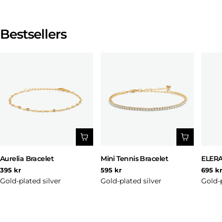
Bestsellers
Aurelia Bracelet
Mini Tennis Bracelet
ELERA
Regular
Regular
Regul
395 kr
595 kr
695 k
price
price
price
Gold-plated silver
Gold-plated silver
Gold-p