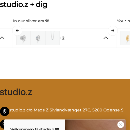
studio.z + dig
In our silver era 🩶
Your n
+2
studio.z c/o Mads Z Sivlandvænget 27C, 5260 Odense S
Tlf. +45 69 13 27 00
Velkommen til studio.z 🩵